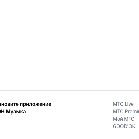
ановите приложение
MTС Live
Н Музыка
MTС Prem
Мой МТС
GOOD’OK