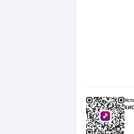
Уст
КИО