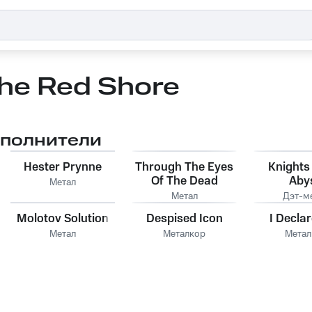
he Red Shore
сполнители
Hester Prynne
Through The Eyes
Knights 
Of The Dead
Aby
Метал
Метал
Дэт-м
Molotov Solution
Despised Icon
I Decla
Метал
Металкор
Метал