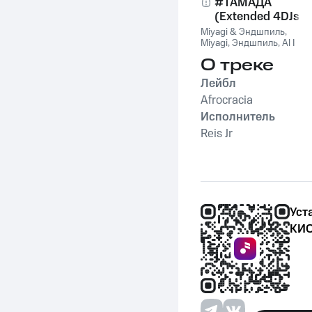
#ТАМАДА
(Extended 4DJs
Pack)
Miyagi & Эндшпиль
,
Miyagi
,
Эндшпиль
,
Al I
Bo
,
Wooshendoo
О треке
Лейбл
Afrocracia
Исполнитель
Reis Jr
Уст
КИО