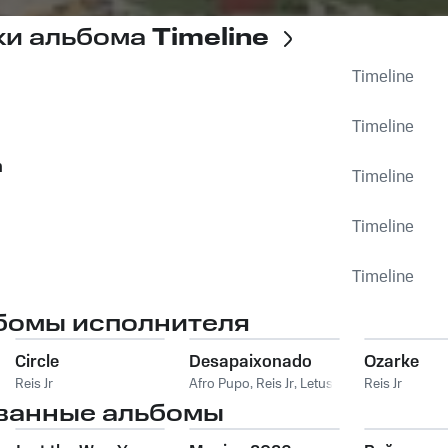
ки альбома
Timeline
Timeline
Timeline
n
Timeline
Timeline
Timeline
бомы исполнителя
Circle
Desapaixonado
Ozarke
Reis Jr
Afro Pupo
,
Reis Jr
,
Letus
Reis Jr
ванные альбомы