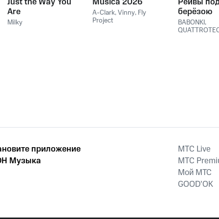
Just the Way You
Musica 2026
Рейвы по
Are
берёзою
A-Clark
,
Vinny
,
Fly
Project
Milky
BABONKI
,
QUATTROTE
ановите приложение
MTС Live
Н Музыка
MTС Prem
Мой МТС
GOOD’OK