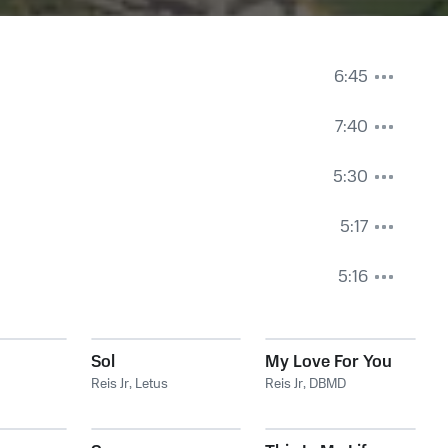
6:45
7:40
5:30
5:17
5:16
Sol
My Love For You
Reis Jr
,
Letus
Reis Jr
,
DBMD