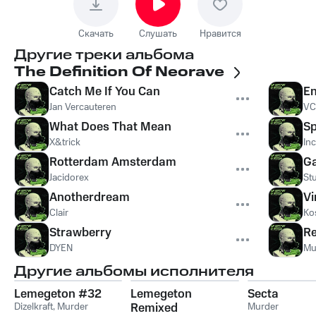
Скачать
Слушать
Нравится
Другие треки альбома
The Definition Of Neorave
Catch Me If You Can
En
Jan Vercauteren
VC
What Does That Mean
Sp
X&trick
In
Rotterdam Amsterdam
Ga
Jacidorex
St
Anotherdream
Vi
Clair
Ko
Strawberry
Re
DYEN
Mu
Другие альбомы исполнителя
Lemegeton #32
Lemegeton
Secta
Dizelkraft
,
Murder
Remixed
Murder