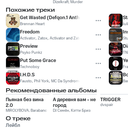
Dizelkraft
,
Murder
Похожие треки
Get Wasted (Defqon.1 Anthem 2007)
St
Brennan Heart
Jul
Freedom
In
Activator
,
Zatox
,
Activator and Zatox
St
Preview
Di
Psyko Punkz
TN
Put Some Grace
Ye
Technoboy
Fr
I.H.D.S
B
Fausto
,
Phil York
,
MC Da Syndrome
Ba
Рекомендованные альбомы
Пьяная без вина
А деревня вам - не
TRIGGER
2.0
город
dvspair
MIROLYBOVA
,
Barabanov
DJ Семён
,
Кэтти Бриз
О треке
Лейбл