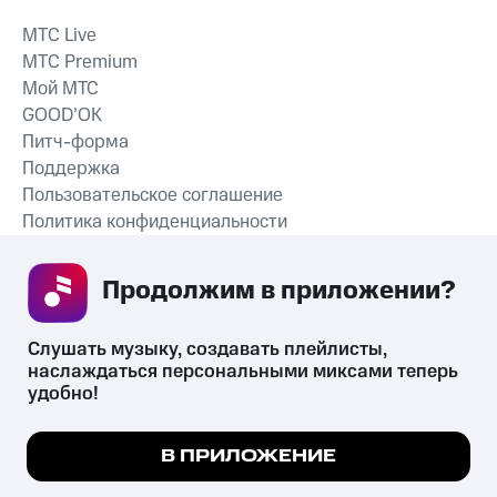
MTС Live
MTС Premium
Мой МТС
GOOD’OK
Питч-форма
Поддержка
Пользовательское соглашение
Политика конфиденциальности
Рекомендательные технологии
Продолжим в приложении? 
СКАЧАТЬ ПРИЛОЖЕНИЕ
Слушать музыку, создавать плейлисты, 
наслаждаться персональными миксами теперь 
удобно!
Незаконное потребление наркотических средств,
психотропных веществ, их аналогов причиняет вред здоровью,
Мы используем куки, чтобы на сайте все
В ПРИЛОЖЕНИЕ
их незаконный оборот запрещён и влечёт установленную
работало.
Подробнее
законодательством ответственность.