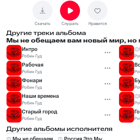
Скачать
Слушать
Нравится
Другие треки альбома
Мы не обещаем вам новый мир, но
Интро
Робин Гуд
Ро
Рабочая
Вс
Робин Гуд
Ро
Фонари
Б
Робин Гуд
Ро
Наши времена
Робин Гуд
Ро
Старый город
Г
Робин Гуд
Ро
Другие альбомы исполнителя
Мы не обещаем
Россия Это Мы