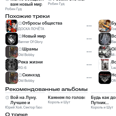
вам новый мир, но
Робин Гуд
Робин Гуд
мы строим его
каждый день
Похожие треки
Отбросы общества
Б
ДОСКА ПОЧЁТА
Го
Новый мир
В
Banner Of Glory
Ba
Шрамы
Oi
Old Bobby
M-
Река жизни
Bo
RG-6
La
Скинхэд
Ho
Old Bobby
Of
Рекомендованные альбомы
Вой на Луну.
Камнем по голове
Будь как до
Лучшее и
Король и Шут
Путник...
Юрий Хой
неизданное
,
Сектор Газа
Король и Шут
О треке