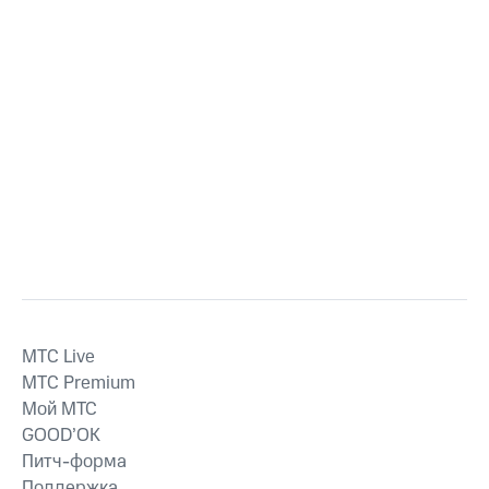
MTС Live
MTС Premium
Мой МТС
GOOD’OK
Питч-форма
Поддержка