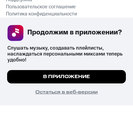
Пользовательское соглашение
Политика конфиденциальности
Рекомендательные технологии
Продолжим в приложении? 
СКАЧАТЬ ПРИЛОЖЕНИЕ
Слушать музыку, создавать плейлисты, 
наслаждаться персональными миксами теперь 
удобно!
Незаконное потребление наркотических средств,
психотропных веществ, их аналогов причиняет вред здоровью,
Мы используем куки, чтобы на сайте все
В ПРИЛОЖЕНИЕ
их незаконный оборот запрещён и влечёт установленную
работало.
Подробнее
законодательством ответственность.
© 2026 ООО «КИОН».
ПОНЯТНО
Остаться в веб-версии
Все права защищены
18+
Главная
В приложение
Избранное