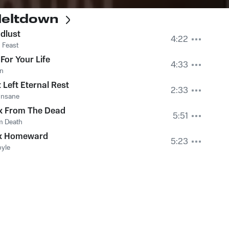
Meltdown
dlust
4:22
 Feast
For Your Life
4:33
on
 Left Eternal Rest
2:33
Unsane
k From The Dead
5:51
m Death
k Homeward
5:23
yle