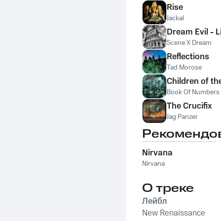
Rise
Jackal
Dream Evil - L
Scene X Dream
Reflections
Tad Morose
Children of th
Book Of Numbers
The Crucifix
Jag Panzer
Рекомендо
Nirvana
Nirvana
О треке
Лейбл
New Renaissance