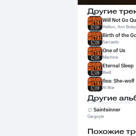
Другие тре
Will Not Go Qu
Hellion
,
Ann Bole
Birth of the G
Sarcastic
One of Us
Machine
Eternal Sleep
Illwill
Ilsa: She-wolf 
At War
Другие аль
Saintsinner
Gargoyle
Похожие тр