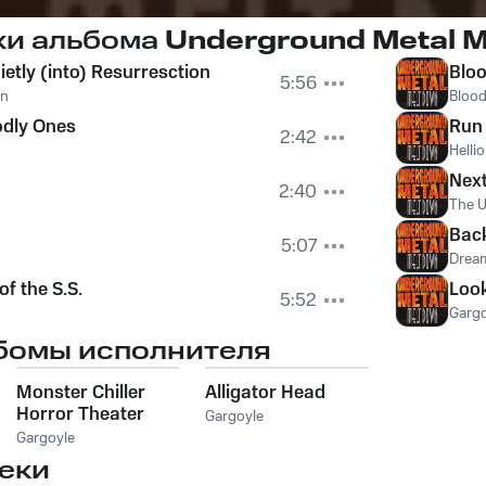
ки альбома
Underground Metal 
ietly (into) Resurresction
Bloo
5:56
yn
Blood
odly Ones
Run 
2:42
Helli
Next
2:40
The 
Bac
5:07
Drea
of the S.S.
Loo
5:52
Gargo
бомы исполнителя
Monster Chiller
Alligator Head
Horror Theater
Gargoyle
Gargoyle
еки