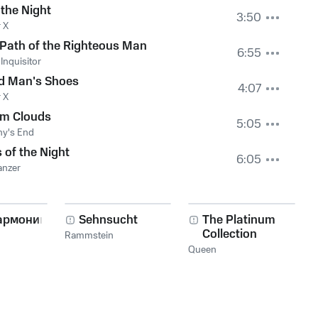
 the Night
3:50
 X
Path of the Righteous Man
6:55
 Inquisitor
d Man's Shoes
4:07
 X
rm Clouds
5:05
ny's End
 of the Night
6:05
anzer
армоника!
Sehnsucht
The Platinum
Collection
Rammstein
Queen