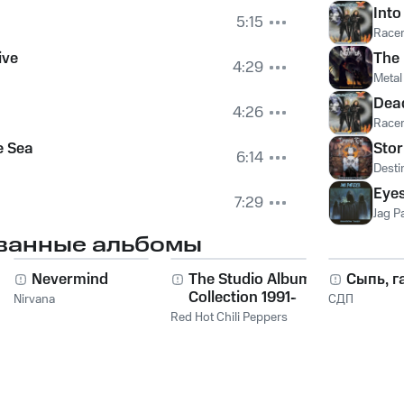
Into
5:15
Racer
ive
The 
4:29
Metal
Dea
4:26
Racer
e Sea
Sto
6:14
Desti
Eyes
7:29
Jag P
ванные альбомы
Nevermind
The Studio Album
Сыпь, г
Collection 1991-
Nirvana
СДП
2011
Red Hot Chili Peppers