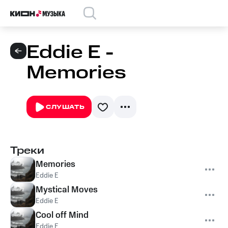
Eddie E -
Memories
СЛУШАТЬ
Треки
Memories
Eddie E
Mystical Moves
Eddie E
Cool off Mind
Eddie E