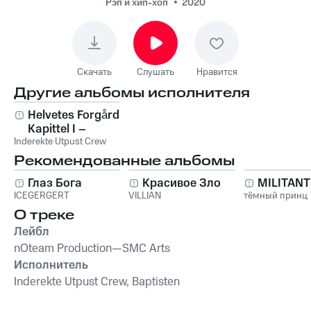
Рэп и хип-хоп
2020
Скачать
Слушать
Нравится
Другие альбомы исполнителя
Helvetes Forgård –
Kapittel I –
Inderekte Utpust Crew
Avdeling Alfa
Рекомендованные альбомы
Глаз Бога
Красивое Зло
MILITAN
ICEGERGERT
VILLIAN
тёмный принц
О треке
Лейбл
nOteam Production—SMC Arts
Исполнитель
Inderekte Utpust Crew, Baptisten