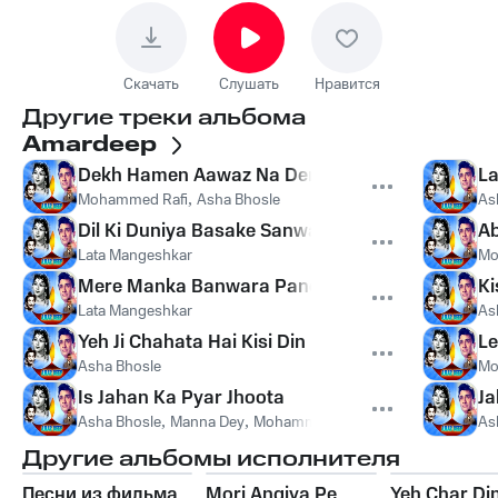
Скачать
Слушать
Нравится
Другие треки альбома
Amardeep
Dekh Hamen Aawaz Na Dena
La
Mohammed Rafi
,
Asha Bhosle
As
Dil Ki Duniya Basake Sanwariya
Ab
Lata Mangeshkar
Mo
Mere Manka Banwara Panchhi
Ki
Lata Mangeshkar
As
Yeh Ji Chahata Hai Kisi Din
Le
Asha Bhosle
Mo
Is Jahan Ka Pyar Jhoota
Ja
Asha Bhosle
,
Manna Dey
,
Mohammed Rafi
As
Другие альбомы исполнителя
Песни из фильма
Mori Angiya Pe
Yeh Char Di