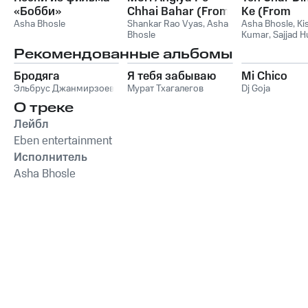
«Бобби»
Chhai Bahar (From
Ke (From
Asha Bhosle
"Indrasan") -
Shankar Rao Vyas
,
Asha
"Rukhsana")
Asha Bhosle
,
Ki
Bhosle
Kumar
,
Sajjad H
Single
Single
Рекомендованные альбомы
Бродяга
Я тебя забываю
Mi Chico
Эльбрус Джанмирзоев
Мурат Тхагалегов
Dj Goja
О треке
Лейбл
Eben entertainment
Исполнитель
Asha Bhosle