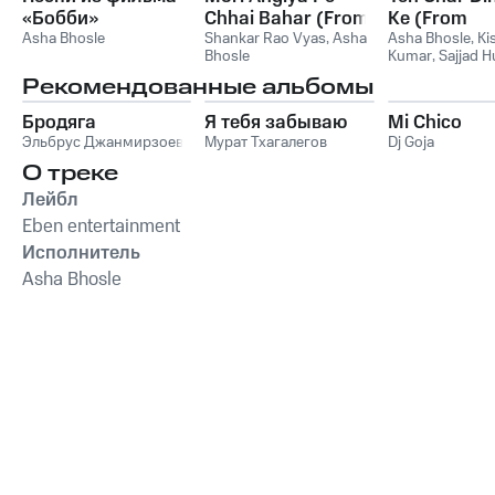
«Бобби»
Chhai Bahar (From
Ke (From
Asha Bhosle
"Indrasan") -
Shankar Rao Vyas
,
Asha
"Rukhsana")
Asha Bhosle
,
Ki
Bhosle
Kumar
,
Sajjad H
Single
Single
Рекомендованные альбомы
Бродяга
Я тебя забываю
Mi Chico
Эльбрус Джанмирзоев
Мурат Тхагалегов
Dj Goja
О треке
Лейбл
Eben entertainment
Исполнитель
Asha Bhosle