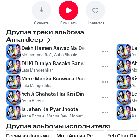
Скачать
Слушать
Нравится
Другие треки альбома
Amardeep
Dekh Hamen Aawaz Na Dena
La
Mohammed Rafi
,
Asha Bhosle
As
Dil Ki Duniya Basake Sanwariya
Ab
Lata Mangeshkar
Mo
Mere Manka Banwara Panchhi
Ki
Lata Mangeshkar
As
Yeh Ji Chahata Hai Kisi Din
Le
Asha Bhosle
Mo
Is Jahan Ka Pyar Jhoota
Ja
Asha Bhosle
,
Manna Dey
,
Mohammed Rafi
As
Другие альбомы исполнителя
Песни из фильма
Mori Angiya Pe
Yeh Char Di