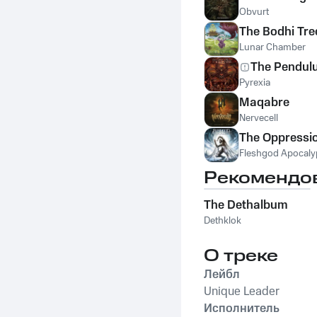
Obvurt
The Bodhi Tre
Lunar Chamber
The Pendul
Pyrexia
Maqabre
Nervecell
The Oppressi
Fleshgod Apocaly
Рекомендо
The Dethalbum
Dethklok
О треке
Лейбл
Unique Leader
Исполнитель