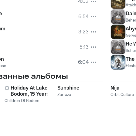
4:03
Atak
e
Dai
6:54
Behe
um
Aby
3:23
Nerve
He W
5:13
Behe
on
The
6:04
pse
Fles
ванные альбомы
Holiday At Lake
Sunshine
Nija
Bodom, 15 Years of
Zarraza
Orbit Culture
Wasted Youth
Children Of Bodom