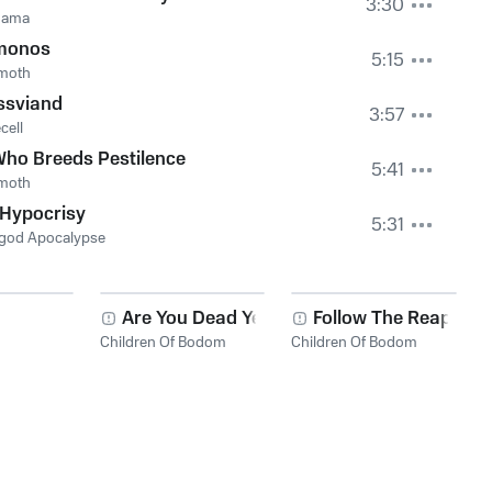
3:30
hama
monos
5:15
moth
ssviand
3:57
cell
ho Breeds Pestilence
5:41
moth
 Hypocrisy
5:31
hgod Apocalypse
Are You Dead Yet?
Follow The Reaper
Children Of Bodom
Children Of Bodom