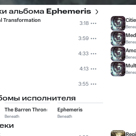
ки альбома
Ephemeris
al Transformation
Citi
3:18
Bene
Med
3:59
Bene
Amo
4:33
Bene
Mult
4:13
Bene
3:55
бомы исполнителя
The Barren Throne
Ephemeris
Beneath
Beneath
еки
t
Reg