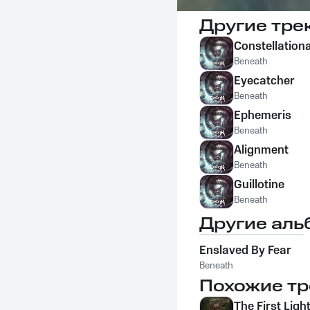
Другие тре
Constellation
Beneath
Eyecatcher
Beneath
Ephemeris
Beneath
Alignment
Beneath
Guillotine
Beneath
Другие аль
Enslaved By Fear
Beneath
Похожие тр
The First Ligh