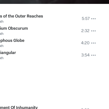
es of the Outer Reaches
5:57
ath
ium Obscurum
2:32
ath
phous Globe
4:20
ath
iangular
3:54
ath
iment Of Inhumanity