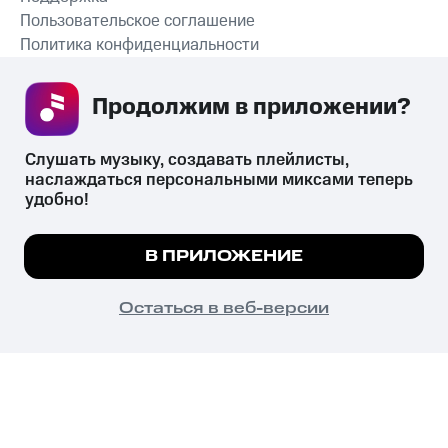
Пользовательское соглашение
Политика конфиденциальности
Рекомендательные технологии
Продолжим в приложении? 
СКАЧАТЬ ПРИЛОЖЕНИЕ
Слушать музыку, создавать плейлисты, 
наслаждаться персональными миксами теперь 
удобно!
Незаконное потребление наркотических средств,
психотропных веществ, их аналогов причиняет вред здоровью,
Мы используем куки, чтобы на сайте все
В ПРИЛОЖЕНИЕ
их незаконный оборот запрещён и влечёт установленную
работало.
Подробнее
законодательством ответственность.
© 2026 ООО «КИОН».
ПОНЯТНО
Остаться в веб-версии
Все права защищены
18+
Главная
В приложение
Избранное