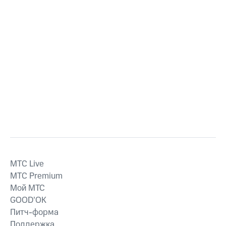
MTС Live
MTС Premium
Мой МТС
GOOD’OK
Питч-форма
Поддержка