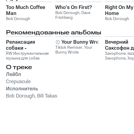
Too Much Coffee
Who's On First?
Right On M
Man
Bob Dorough
,
Dave
Home
Frishberg
Bob Dorough
Bob Dorough
Рекомендованные альбомы
Релаксация
Your Bunny Wrote
Вечерний
собаки -
Tiktok Remixer
,
Your
Саксофон д
Bunny Wrote
Расслабляющая
RW Инструментальная
Души (Соло
Saxophone
,
Jaz
музыка для собак
Saxophone
,
Хо
музыка для собак,
Лаунж)
звуки для ума и
успокаивающие и
О треке
успокаивающие
Лейбл
звуки для
Crepuscule
животных,
Исполнитель
антистрессовая
терапия,
Bob Dorough, Bill Takas
преодоление
беспокойства,
успокаивающее
фортепиано