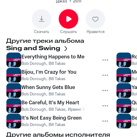
Джаз
2011
Скачать
Слушать
Нравится
Другие треки альбома
Sing and Swing
Everything Happens to Me
Ro
Bob Dorough
,
Bill Takas
Bo
Bijou, I'm Crazy for You
Mo
Bob Dorough
,
Bill Takas
Bo
When Sunny Gets Blue
Ya
Bob Dorough
,
Bill Takas
Bo
Be Careful, It's My Heart
Qu
Bob Dorough
,
Bill Takas
,
Ирвинг Берлин
Bo
It's Not Easy Being Green
Be
Bob Dorough
,
Bill Takas
Bo
Другие альбомы исполнителя