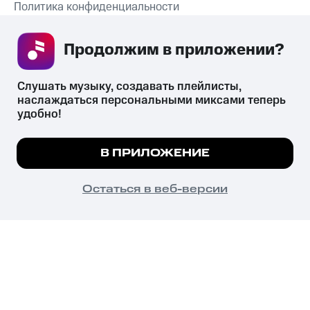
Политика конфиденциальности
Рекомендательные технологии
Продолжим в приложении? 
СКАЧАТЬ ПРИЛОЖЕНИЕ
Слушать музыку, создавать плейлисты, 
наслаждаться персональными миксами теперь 
удобно!
Незаконное потребление наркотических средств,
психотропных веществ, их аналогов причиняет вред здоровью,
Мы используем куки, чтобы на сайте все
В ПРИЛОЖЕНИЕ
их незаконный оборот запрещён и влечёт установленную
работало.
Подробнее
законодательством ответственность.
© 2026 ООО «КИОН».
ПОНЯТНО
Остаться в веб-версии
Все права защищены
18+
Главная
В приложение
Избранное