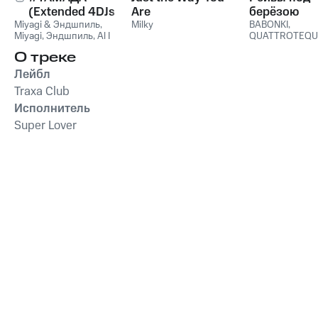
(Extended 4DJs
Are
берёзою
Miyagi & Эндшпиль
Pack)
,
Milky
BABONKI
,
Miyagi
,
Эндшпиль
,
Al I
QUATTROTEQU
Bo
,
Wooshendoo
О треке
Лейбл
Traxa Club
Исполнитель
Super Lover