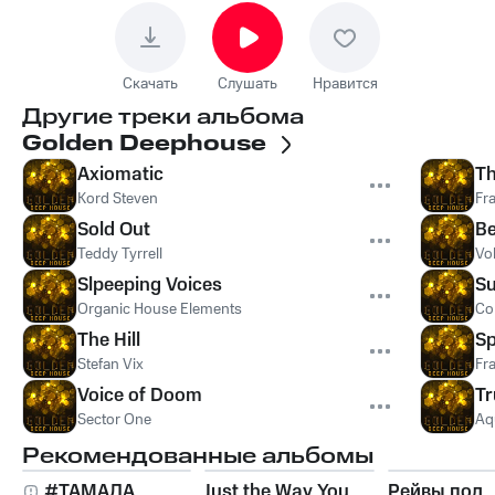
Скачать
Слушать
Нравится
Другие треки альбома
Golden Deephouse
Axiomatic
Th
Kord Steven
Fr
Sold Out
Be
Teddy Tyrrell
Vo
Slpeeping Voices
S
Organic House Elements
Con
The Hill
Sp
Stefan Vix
Fr
Voice of Doom
Tr
Sector One
Aq
Рекомендованные альбомы
#ТАМАДА
Just the Way You
Рейвы под