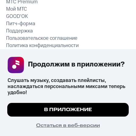
MTС Premium
Мой МТС
GOOD’OK
Питч-форма
Поддержка
Пользовательское соглашение
Политика конфиденциальности
Рекомендательные технологии
Продолжим в приложении? 
СКАЧАТЬ ПРИЛОЖЕНИЕ
Слушать музыку, создавать плейлисты, 
наслаждаться персональными миксами теперь 
удобно!
Незаконное потребление наркотических средств,
психотропных веществ, их аналогов причиняет вред здоровью,
Мы используем куки, чтобы на сайте все
В ПРИЛОЖЕНИЕ
их незаконный оборот запрещён и влечёт установленную
работало.
Подробнее
законодательством ответственность.
© 2026 ООО «КИОН».
ПОНЯТНО
Остаться в веб-версии
Все права защищены
18+
Главная
В приложение
Избранное