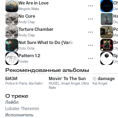
We Are in Love
C
Mogolo Mata
De
No Cure
H
Andy Clap
Os
Torture Chamber
Po
Andy Clap
Ma
Not Sure What to Do (Variation Zoning 4)
D
Octo Octa
Ci
Pattern 1.2
Sp
Foster
Ow
Рекомендованные альбомы
БИЗИ
Movin' To The Sun
damage
Police In Paris
,
Ida Galich
HUGEL
,
Imael Angel
,
Ultra
Kai Angel
Nate
О треке
Лейбл
Lobster Theremin
Исполнитель