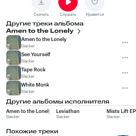
Скачать
Слушать
Нравится
Другие треки альбома
Amen to the Lonely
Amen to the Lonely
Slacker
See Yourself
Slacker
Tape Rock
Slacker
White Monk
Slacker
Другие альбомы исполнителя
Amen to the Lonely
Leviathan
Mists Lift EP
Slacker
Slacker
Slacker
Похожие треки