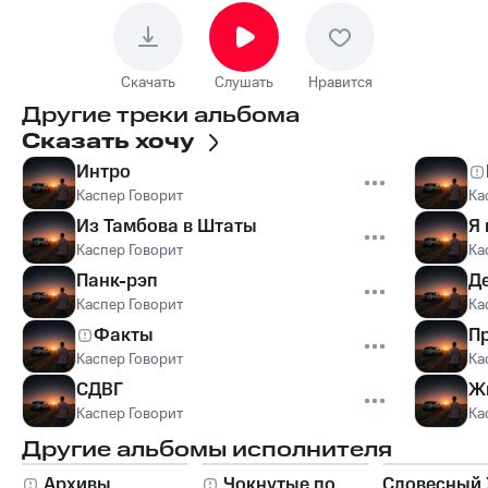
Скачать
Слушать
Нравится
Другие треки альбома
Сказать хочу
Интро
Каспер Говорит
Ка
Из Тамбова в Штаты
Я
Каспер Говорит
Ка
Панк-рэп
Д
Каспер Говорит
Ка
Факты
П
Каспер Говорит
Ка
СДВГ
Ж
Каспер Говорит
Ка
Другие альбомы исполнителя
Архивы
Чокнутые по
Словесный 