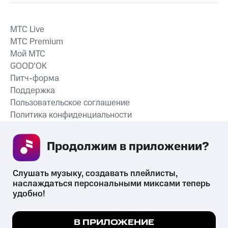
MTС Live
MTС Premium
Мой МТС
GOOD’OK
Питч-форма
Поддержка
Пользовательское соглашение
Политика конфиденциальности
Рекомендательные технологии
Продолжим в приложении? 
СКАЧАТЬ ПРИЛОЖЕНИЕ
Слушать музыку, создавать плейлисты, 
наслаждаться персональными миксами теперь 
удобно!
Незаконное потребление наркотических средств,
психотропных веществ, их аналогов причиняет вред здоровью,
Мы используем куки, чтобы на сайте все
В ПРИЛОЖЕНИЕ
их незаконный оборот запрещён и влечёт установленную