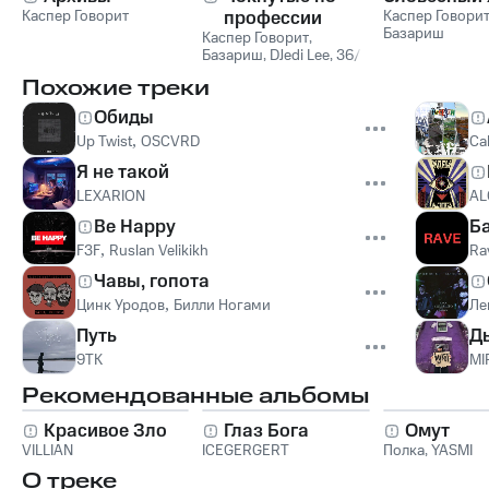
Каспер Говорит
профессии
Каспер Говори
Базариш
Каспер Говорит
,
Базариш
,
DJedi Lee
,
36/
ой
,
Юрий SLEZA
Похожие треки
Обиды
Up Twist
,
OSCVRD
Cal
Я не такой
LEXARION
AL
Be Happy
Б
F3F
,
Ruslan Velikikh
Ra
Чавы, гопота
Цинк Уродов
,
Билли Ногами
Ле
Путь
Д
9ТК
MI
Рекомендованные альбомы
Красивое Зло
Глаз Бога
Омут
VILLIAN
ICEGERGERT
Полка
,
YASMI
О треке