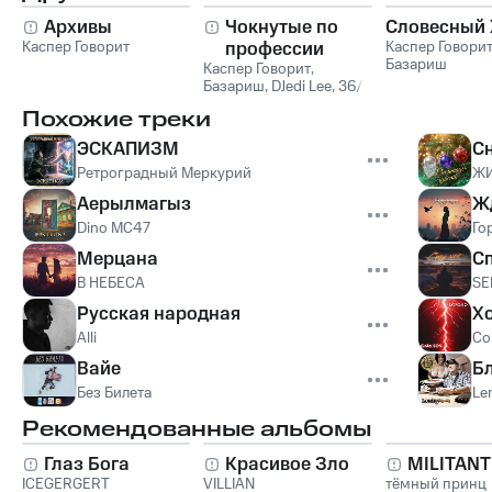
Архивы
Чокнутые по
Словесный 
Каспер Говорит
профессии
Каспер Говори
Базариш
Каспер Говорит
,
Базариш
,
DJedi Lee
,
36/
ой
,
Юрий SLEZA
Похожие треки
ЭСКАПИЗМ
С
Ретроградный Меркурий
Ж
Аерылмагыз
Ж
Dino MC47
Го
Мерцана
С
В НЕБЕСА
SE
Русская народная
Х
Alli
Co
Вайе
Б
Без Билета
Le
Рекомендованные альбомы
Глаз Бога
Красивое Зло
MILITAN
ICEGERGERT
VILLIAN
тёмный принц