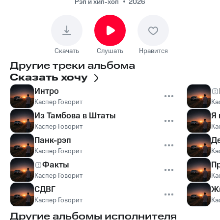
Рэп и хип-хоп
2026
Скачать
Слушать
Нравится
Другие треки альбома
Сказать хочу
Интро
Каспер Говорит
Ка
Из Тамбова в Штаты
Я
Каспер Говорит
Ка
Панк-рэп
Д
Каспер Говорит
Ка
Факты
П
Каспер Говорит
Ка
СДВГ
Ж
Каспер Говорит
Ка
Другие альбомы исполнителя