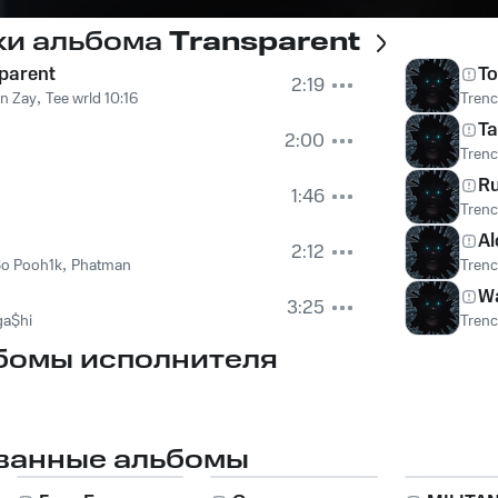
ки альбома
Transparent
parent
To
2:19
n Zay
,
Tee wrld 10:16
Trenc
Ta
2:00
Trenc
R
1:46
Trenc
Al
2:12
o Pooh1k
,
Phatman
Trenc
Wa
3:25
a$hi
Trenc
бомы исполнителя
ванные альбомы