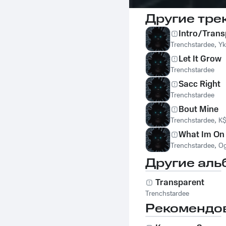
Другие тре
Intro/Trans
Trenchstardee
,
Yk
Let It Grow
Trenchstardee
Sacc Right
Trenchstardee
Bout Mine
Trenchstardee
,
K$
What Im On
Trenchstardee
,
Og
Другие аль
Transparent
Trenchstardee
Рекомендо