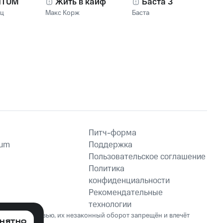
NTUM
Жить в кайф
Баста 3
нц
Макс Корж
Баста
Питч-форма
ium
Поддержка
Пользовательское соглашение
Политика
конфиденциальности
Рекомендательные
технологии
ет вред здоровью, их незаконный оборот запрещён и влечёт
НЯТНО