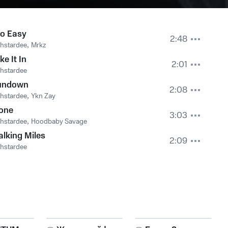
o Easy
2:48
hstardee
,
Mrkz
ke It In
2:01
hstardee
undown
2:08
hstardee
,
Ykn Zay
one
3:03
hstardee
,
Hoodbaby Savage
lking Miles
2:09
hstardee