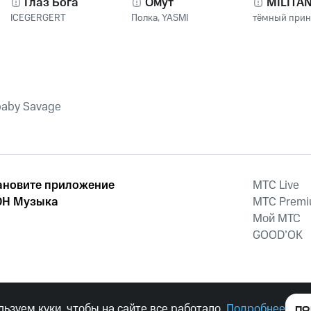
Глаз Бога
Омут
MILITA
ICEGERGERT
Полка
,
YASMI
тёмный при
baby Savage
ановите приложение
MTС Live
Н Музыка
MTС Prem
Мой МТС
GOOD’OK
наркотических средств, психотропных веществ, их аналогов причиня
ьзуем куки, чтобы на сайте все работало.
Подробнее
ПО