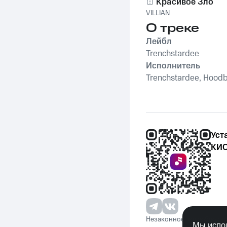
Красивое Зло
VILLIAN
О треке
Лейбл
Trenchstardee
Исполнитель
Trenchstardee, Hood
Уст
КИО
Незаконное потребление 
Мы испол