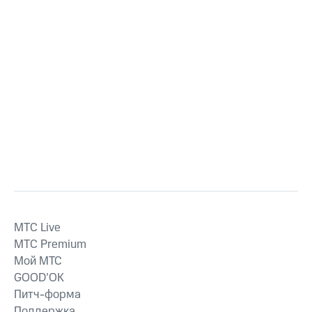
MTС Live
MTС Premium
Мой МТС
GOOD’OK
Питч-форма
Поддержка