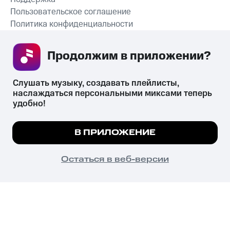
Пользовательское соглашение
Политика конфиденциальности
Рекомендательные технологии
Продолжим в приложении? 
СКАЧАТЬ ПРИЛОЖЕНИЕ
Слушать музыку, создавать плейлисты, 
наслаждаться персональными миксами теперь 
удобно!
Незаконное потребление наркотических средств,
психотропных веществ, их аналогов причиняет вред здоровью,
Мы используем куки, чтобы на сайте все
В ПРИЛОЖЕНИЕ
их незаконный оборот запрещён и влечёт установленную
работало.
Подробнее
законодательством ответственность.
© 2026 ООО «КИОН».
ПОНЯТНО
Остаться в веб-версии
Все права защищены
18+
Главная
В приложение
Избранное