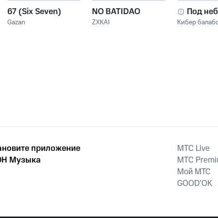
67 (Six Seven)
NO BATIDAO
Под не
Gazan
ZXKAI
Кибер балаб
ановите приложение
MTС Live
Н Музыка
MTС Prem
Мой МТС
GOOD’OK