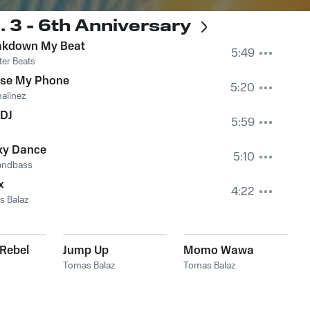
. 3 - 6th Anniversary
akdown My Beat
5:49
ter Beats
ase My Phone
5:20
alinez
 DJ
5:59
ky Dance
5:10
ndbass
x
4:22
s Balaz
Rebel
Jump Up
Momo Wawa
Tomas Balaz
Tomas Balaz