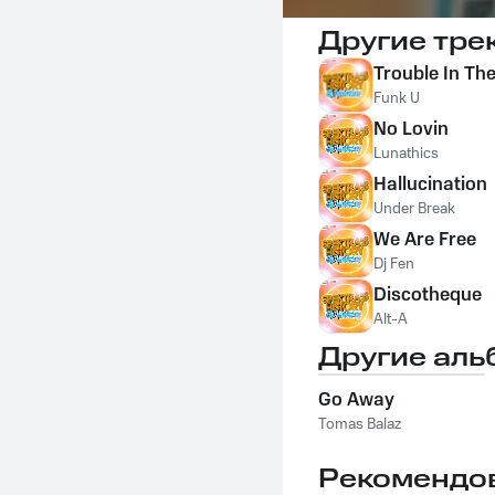
Другие тре
Trouble In The
Funk U
No Lovin
Lunathics
Hallucination
Under Break
We Are Free
Dj Fen
Discotheque
Alt-A
Другие аль
Go Away
Tomas Balaz
Рекомендо