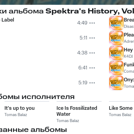
ки альбома
Spektra's History, Vol
 Label
Bre
4:49
Disas
Ple
5:11
Adren
Hey
4:38
K4DJ
Fun
6:41
Coma
Ony
5:19
Toma
бомы исполнителя
It's up to you
Ice Is Fossilizated
Like Some 
Water
Tomas Balaz
Tomas Balaz
Tomas Balaz
ванные альбомы