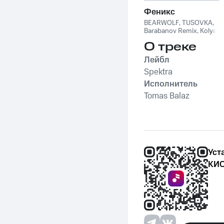
Феникс
BEARWOLF
,
TUSOVKA
,
Barabanov Remix
,
Kolya
Funk
,
WXREAD
,
Emio
О треке
Лейбл
Spektra
Исполнитель
Tomas Balaz
Уст
КИО