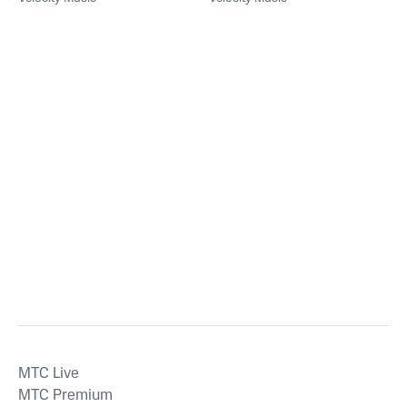
MTС Live
MTС Premium