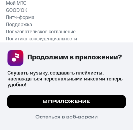
Мой МТС
GOOD’OK
Питч-форма
Поддержка
Пользовательское соглашение
Политика конфиденциальности
Рекомендательные технологии
Продолжим в приложении? 
СКАЧАТЬ ПРИЛОЖЕНИЕ
Слушать музыку, создавать плейлисты, 
наслаждаться персональными миксами теперь 
удобно!
Незаконное потребление наркотических средств,
психотропных веществ, их аналогов причиняет вред здоровью,
Мы используем куки, чтобы на сайте все
В ПРИЛОЖЕНИЕ
их незаконный оборот запрещён и влечёт установленную
работало.
Подробнее
законодательством ответственность.
© 2026 ООО «КИОН».
ПОНЯТНО
Остаться в веб-версии
Все права защищены
18+
Главная
В приложение
Избранное