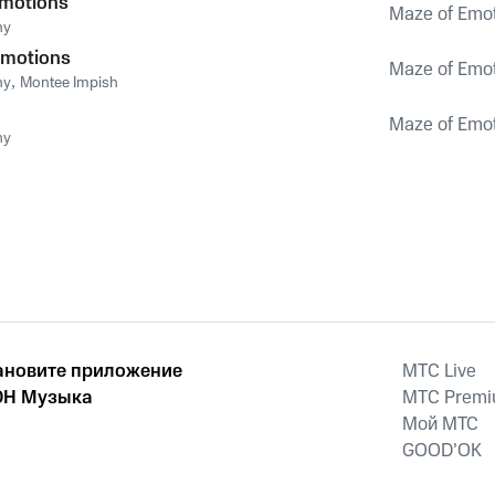
Emotions
Maze of Emo
ny
Emotions
Maze of Emo
ny
,
Montee Impish
Maze of Emo
ny
ановите приложение
MTС Live
Н Музыка
MTС Prem
Мой МТС
GOOD’OK