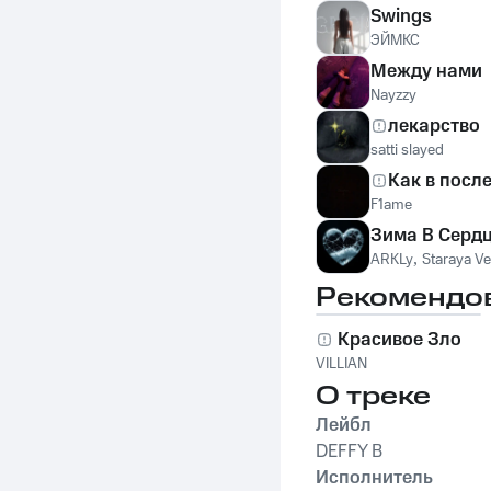
Swings
ЭЙМКС
Между нами
Nayzzy
лекарство
satti slayed
Как в посл
F1ame
Зима В Серд
ARKLy
,
Staraya Ve
Рекомендо
Красивое Зло
VILLIAN
О треке
Лейбл
DEFFY B
Исполнитель