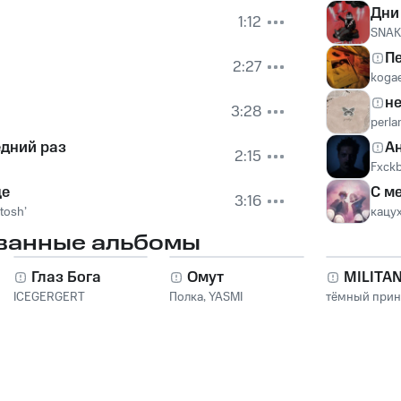
Дни
1:12
SNAK
П
2:27
kogae
н
3:28
perla
едний раз
Ан
2:15
Fxck
це
С м
3:16
tosh’
кацу
ванные альбомы
Глаз Бога
Омут
MILITA
ICEGERGERT
Полка
,
YASMI
тёмный при