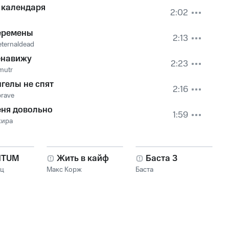
 календаря
2:02
еремены
2:13
ternaldead
енавижу
2:23
mutr
гелы не спят
2:16
brave
еня довольно
1:59
хира
NTUM
Жить в кайф
Баста 3
нц
Макс Корж
Баста