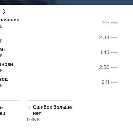
олчание
1:17
 B
2:33
 B
ен
1:45
 B
анови
2:56
 B
зод
2:11
 B
а-
Ошибок больше
ец
нет
Deffy B