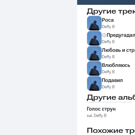
Другие тре
Роса
Deffy B
Предугада
Deffy B
Любовь и стр
Deffy B
Влюбляюсь
Deffy B
Подавил
Deffy B
Другие аль
Голос струн
sai
,
Deffy B
Похожие тр