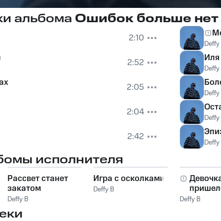
ки альбома
Ошибок больше нет
М
2:10
Deffy
л
Иля
2:52
Deffy
ах
Бол
2:05
Deffy
Ост
2:04
Deffy
Эпи
2:42
Deffy
бомы исполнителя
Рассвет станет
Игра с осколками
Девочк
закатом
пришел
Deffy B
Deffy B
Deffy B
еки