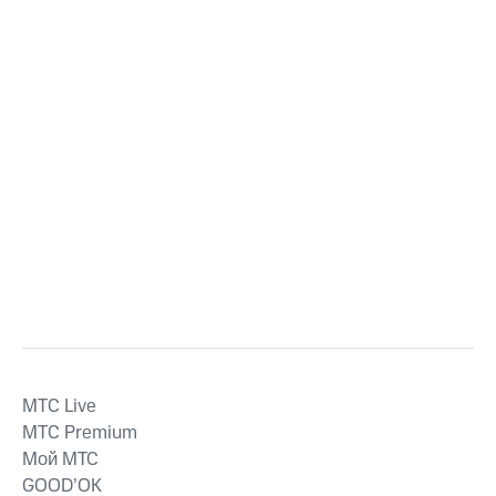
MTС Live
MTС Premium
Мой МТС
GOOD’OK