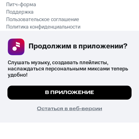
Питч-форма
Поддержка
Пользовательское соглашение
Политика конфиденциальности
Рекомендательные технологии
Продолжим в приложении? 
СКАЧАТЬ ПРИЛОЖЕНИЕ
Слушать музыку, создавать плейлисты, 
наслаждаться персональными миксами теперь 
удобно!
Незаконное потребление наркотических средств,
психотропных веществ, их аналогов причиняет вред здоровью,
Мы используем куки, чтобы на сайте все
В ПРИЛОЖЕНИЕ
их незаконный оборот запрещён и влечёт установленную
работало.
Подробнее
законодательством ответственность.
© 2026 ООО «КИОН».
ПОНЯТНО
Остаться в веб-версии
Все права защищены
18+
Главная
В приложение
Избранное