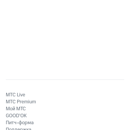
MTС Live
MTС Premium
Мой МТС
GOOD’OK
Питч-форма
Поддержка