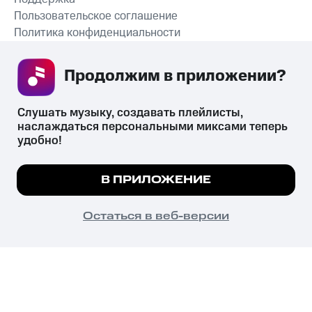
Пользовательское соглашение
Политика конфиденциальности
Рекомендательные технологии
Продолжим в приложении? 
СКАЧАТЬ ПРИЛОЖЕНИЕ
Слушать музыку, создавать плейлисты, 
наслаждаться персональными миксами теперь 
удобно!
Незаконное потребление наркотических средств,
психотропных веществ, их аналогов причиняет вред здоровью,
Мы используем куки, чтобы на сайте все
В ПРИЛОЖЕНИЕ
их незаконный оборот запрещён и влечёт установленную
работало.
Подробнее
законодательством ответственность.
© 2026 ООО «КИОН».
ПОНЯТНО
Остаться в веб-версии
Все права защищены
18+
Главная
В приложение
Избранное