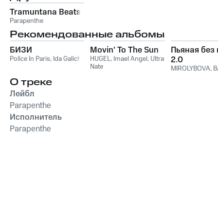
Tramuntana Beats
Parapenthe
Рекомендованные альбомы
БИЗИ
Movin' To The Sun
Пьяная без
Police In Paris
,
Ida Galich
HUGEL
,
Imael Angel
,
Ultra
2.0
Nate
MIROLYBOVA
,
B
О треке
Лейбл
Parapenthe
Исполнитель
Parapenthe