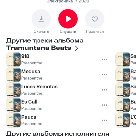
Электроника
2020
Скачать
Слушать
Нравится
Другие треки альбома
Tramuntana Beats
918
Sa
Parapenthe
Pa
Medusa
Ba
Parapenthe
Pa
Luces Remotas
S
Parapenthe
Pa
Es Gall
Ba
Parapenthe
Pa
Pauca
L'
Parapenthe
Pa
Другие альбомы исполнителя