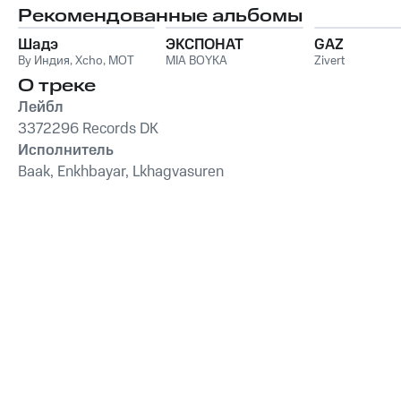
Рекомендованные альбомы
Шадэ
ЭКСПОНАТ
GAZ
By Индия
,
Xcho
,
MOT
MIA BOYKA
Zivert
О треке
Лейбл
3372296 Records DK
Исполнитель
Baak, Enkhbayar, Lkhagvasuren