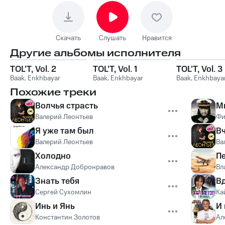
Скачать
Слушать
Нравится
Другие альбомы исполнителя
TOL'T, Vol. 2
TOL'T, Vol. 1
TOL'T, Vol. 3
Baak
,
Enkhbayar
Baak
,
Enkhbayar
Baak
,
Enkhbaya
Похожие треки
Вoлчья cтpacть
М
Валерий Леонтьев
Фи
Я уже там был
В
Валерий Леонтьев
Ва
Холодно
П
Александр Добронравов
Вл
Знать тебя
В
Сергей Сухомлин
Ка
Инь и Янь
И 
Константин Золотов
Ал