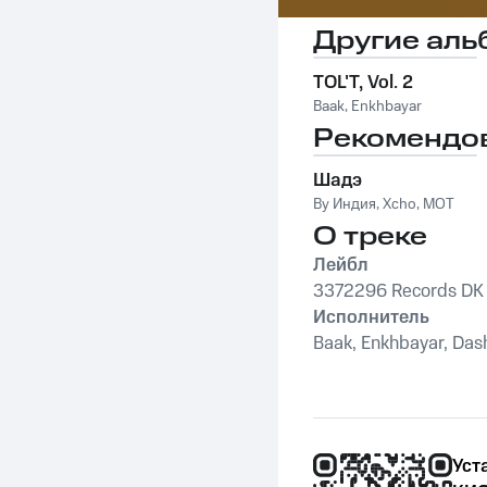
Другие аль
TOL'T, Vol. 2
Baak
,
Enkhbayar
Рекомендо
Шадэ
By Индия
,
Xcho
,
MOT
О треке
Лейбл
3372296 Records DK
Исполнитель
Baak, Enkhbayar, Da
Уст