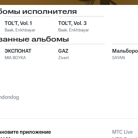
бомы исполнителя
TOL'T, Vol. 1
TOL'T, Vol. 3
Baak
,
Enkhbayar
Baak
,
Enkhbayar
ванные альбомы
ЭКСПОНАТ
GAZ
Мальборо
MIA BOYKA
Zivert
SAYAN
shdondog
ановите приложение
MTС Live