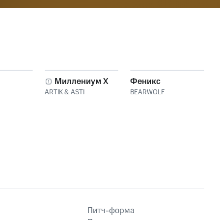
Миллениум X
Феникс
ARTIK & ASTI
BEARWOLF
Питч-форма