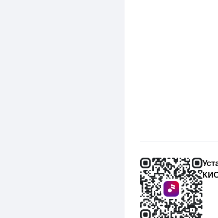
Уст
КИО