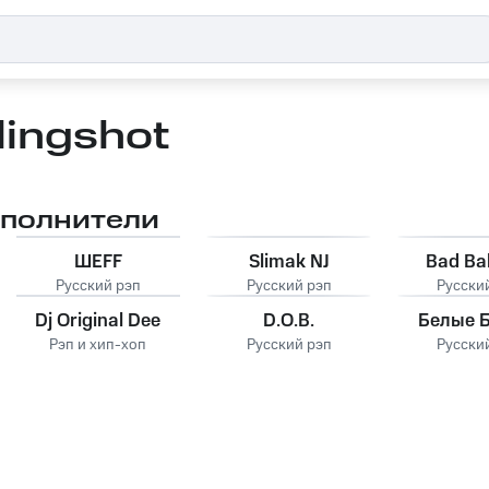
lingshot
сполнители
ШЕFF
Slimak NJ
Bad Ba
Русский рэп
Русский рэп
Русски
Dj Original Dee
D.O.B.
Белые 
Рэп и хип-хоп
Русский рэп
Русски