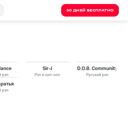
30 ДНЕЙ БЕСПЛАТНО
lance
Sir-J
D.O.B. Community
й рэп
Рэп и хип-хоп
Русский рэп
Братья
й рэп