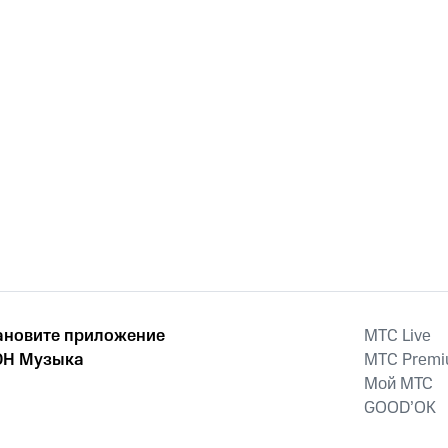
ановите приложение
MTС Live
Н Музыка
MTС Prem
Мой МТС
GOOD’OK