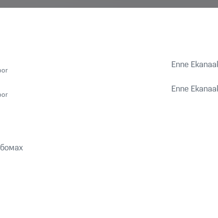
Enne Ekanaa
oor
Enne Ekanaa
oor
ьбомах