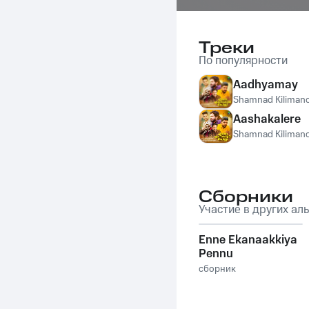
Треки
По популярности
Aadhyamay
Shamnad Kiliman
Aashakalere
Shamnad Kiliman
Сборники
Участие в других ал
Enne Ekanaakkiya
Pennu
сборник