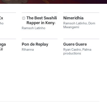
Ex
The Best Swahili
Nimeridhia
Rapper in Kenya
nho
Ramsoh Latinho
,
Dom
Mwangemi
Ramsoh Latinho
ega
Pon de Replay
Guere Guere
Ké
Rihanna
Ryan Castro
,
Palma
nha
productions