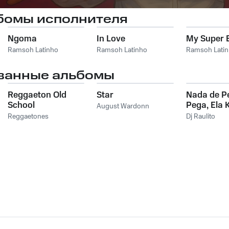
бомы исполнителя
Ngoma
In Love
My Super 
Ramsoh Latinho
Ramsoh Latinho
Ramsoh Lati
ванные альбомы
Reggaeton Old
Star
Nada de P
School
Pega, Ela 
August Wardonn
Cavucadi
Reggaetones
Dj Raulito