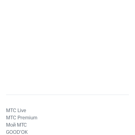
MTС Live
MTС Premium
Мой МТС
GOOD’OK