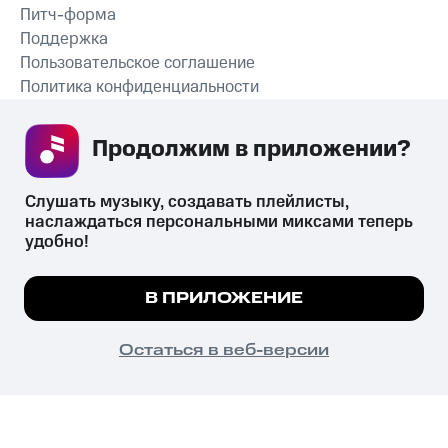
Питч-форма
Поддержка
Пользовательское соглашение
Политика конфиденциальности
Рекомендательные технологии
Продолжим в приложении? 
СКАЧАТЬ ПРИЛОЖЕНИЕ
Слушать музыку, создавать плейлисты, 
наслаждаться персональными миксами теперь 
удобно!
Незаконное потребление наркотических средств,
психотропных веществ, их аналогов причиняет вред здоровью,
Мы используем куки, чтобы на сайте все
В ПРИЛОЖЕНИЕ
их незаконный оборот запрещён и влечёт установленную
работало.
Подробнее
законодательством ответственность.
© 2026 ООО «КИОН».
ПОНЯТНО
Остаться в веб-версии
Все права защищены
18+
Главная
В приложение
Избранное