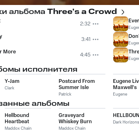
ки альбома
Three's a Crowd
t
Eve
2:32
Euge
y
Don
3:41
Euge
or More
Thre
4:45
Euge
бомы исполнителя
Y-Jam
Postcard From
Eugene Liv
Summer Isle
Maxwell's
Clark
07/08/20
Patrick
Eugene
ванные альбомы
Hellbound
Graveyard
HELLBOUN
Heartbeat
Whiskey Burn
Dark Horizon
Maddox Chain
Maddox Chain