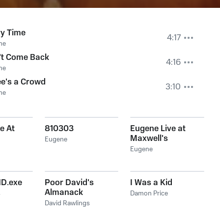
ry Time
4:17
ne
't Come Back
4:16
ne
e's a Crowd
3:10
ne
e At
810303
Eugene Live at
Maxwell's
Eugene
04
07/20/2005
Eugene
D.exe
Poor David's
I Was a Kid
Almanack
s
Damon Price
David Rawlings