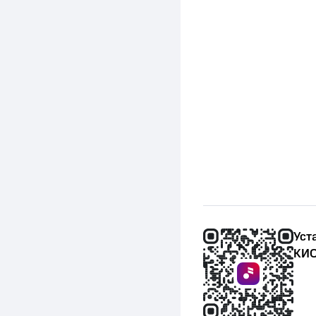
Уст
КИО