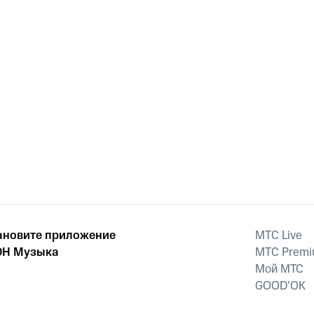
ановите приложение
MTС Live
Н Музыка
MTС Prem
Мой МТС
GOOD’OK