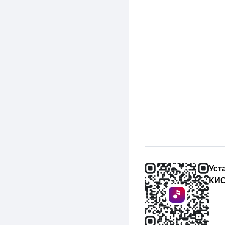
Уст
КИО