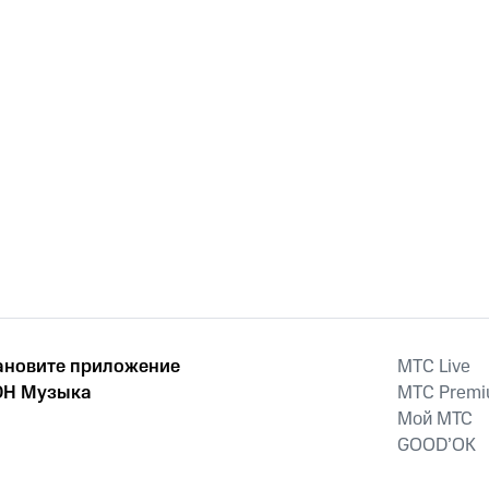
ановите приложение
MTС Live
Н Музыка
MTС Prem
Мой МТС
GOOD’OK