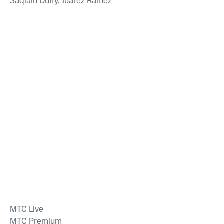
Saqlain Duffy, Juarez Ramez
MTС Live
MTС Premium