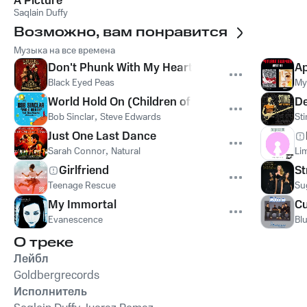
A Picture
Saqlain Duffy
Возможно, вам понравится
Музыка на все времена
Don't Phunk With My Heart
Ap
Black Eyed Peas
My
World Hold On (Children of the Sky)
De
Bob Sinclar
,
Steve Edwards
St
Just One Last Dance
Sarah Connor
,
Natural
Lim
Girlfriend
St
Teenage Rescue
Su
My Immortal
Cu
Evanescence
Bl
О треке
Лейбл
Goldbergrecords
Исполнитель