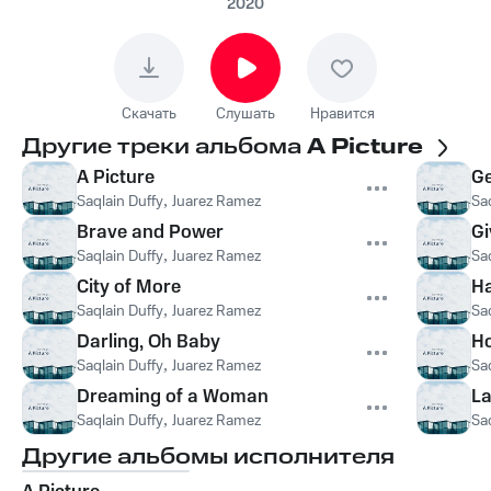
2020
Скачать
Слушать
Нравится
Другие треки альбома
A Picture
A Picture
Ge
Saqlain Duffy
,
Juarez Ramez
Sa
Brave and Power
Gi
Saqlain Duffy
,
Juarez Ramez
Sa
City of More
H
Saqlain Duffy
,
Juarez Ramez
Sa
Darling, Oh Baby
Ho
Saqlain Duffy
,
Juarez Ramez
Sa
Dreaming of a Woman
La
Saqlain Duffy
,
Juarez Ramez
Sa
Другие альбомы исполнителя