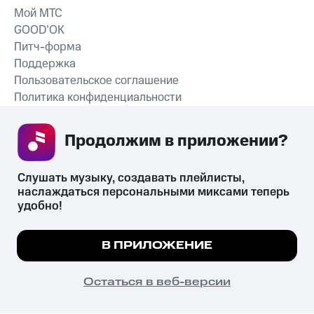
Мой МТС
GOOD’OK
Питч-форма
Поддержка
Пользовательское соглашение
Политика конфиденциальности
Рекомендательные технологии
Продолжим в приложении? 
СКАЧАТЬ ПРИЛОЖЕНИЕ
Слушать музыку, создавать плейлисты, 
наслаждаться персональными миксами теперь 
удобно!
Незаконное потребление наркотических средств,
психотропных веществ, их аналогов причиняет вред здоровью,
Мы используем куки, чтобы на сайте все
В ПРИЛОЖЕНИЕ
их незаконный оборот запрещён и влечёт установленную
работало.
Подробнее
законодательством ответственность.
© 2026 ООО «КИОН».
ПОНЯТНО
Остаться в веб-версии
Все права защищены
18+
Главная
В приложение
Избранное