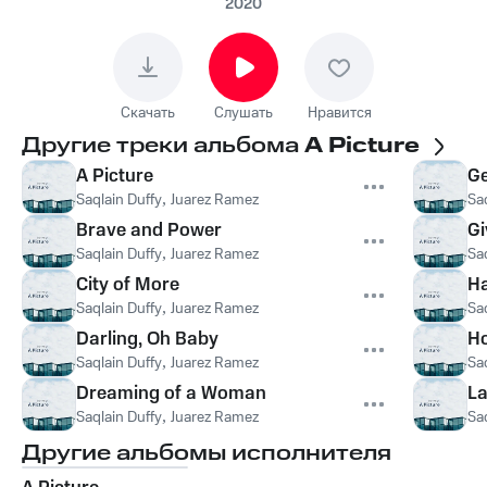
2020
Скачать
Слушать
Нравится
Другие треки альбома
A Picture
A Picture
Ge
Saqlain Duffy
,
Juarez Ramez
Sa
Brave and Power
Gi
Saqlain Duffy
,
Juarez Ramez
Sa
City of More
H
Saqlain Duffy
,
Juarez Ramez
Sa
Darling, Oh Baby
Ho
Saqlain Duffy
,
Juarez Ramez
Sa
Dreaming of a Woman
La
Saqlain Duffy
,
Juarez Ramez
Sa
Другие альбомы исполнителя