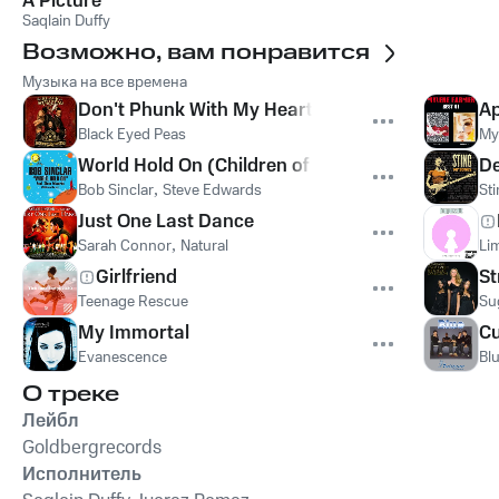
A Picture
Saqlain Duffy
Возможно, вам понравится
Музыка на все времена
Don't Phunk With My Heart
Ap
Black Eyed Peas
My
World Hold On (Children of the Sky)
De
Bob Sinclar
,
Steve Edwards
St
Just One Last Dance
Sarah Connor
,
Natural
Lim
Girlfriend
St
Teenage Rescue
Su
My Immortal
Cu
Evanescence
Bl
О треке
Лейбл
Goldbergrecords
Исполнитель