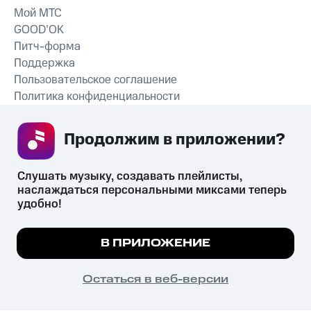
Мой МТС
GOOD’OK
Питч-форма
Поддержка
Пользовательское соглашение
Политика конфиденциальности
Рекомендательные технологии
Продолжим в приложении? 
СКАЧАТЬ ПРИЛОЖЕНИЕ
Слушать музыку, создавать плейлисты, 
наслаждаться персональными миксами теперь 
удобно!
Незаконное потребление наркотических средств,
психотропных веществ, их аналогов причиняет вред здоровью,
Мы используем куки, чтобы на сайте все
В ПРИЛОЖЕНИЕ
их незаконный оборот запрещён и влечёт установленную
работало.
Подробнее
законодательством ответственность.
© 2026 ООО «КИОН».
ПОНЯТНО
Остаться в веб-версии
Все права защищены
18+
Главная
В приложение
Избранное