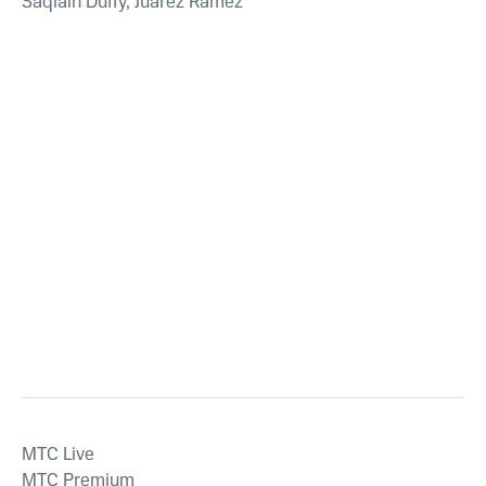
Saqlain Duffy, Juarez Ramez
MTС Live
MTС Premium