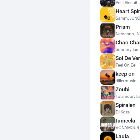
Petit Biscuit
Heart Spi
Samm
,
JUNO
Prism
Netochno
,
N
Chao Cha
Sunnery Jam
Sol De Ve
Feel On Eel
keep on
dillermusic
Zoubi
Folamour
,
L
Spiralen
DJ Koze
Jameela
VONAMOUR
Laula