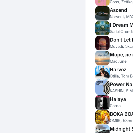
Coss
,
Zettka
Ascend
Narvent
,
MA
I Dream M
Sariel Orend
Don't Let
Movedi
,
Sxcr
Море, ле
Mad June
Harvez
Otilia
,
Tom B
Power Na
KASHIN
,
8 M
Halaya
Carna
BOKA BO
QMIIR
,
h3mn
Midnight S