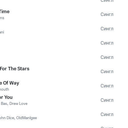
Сингл
Time
Сингл
nns
Сингл
ani
Сингл
Сингл
For The Stars
Сингл
e Of Way
Сингл
mouth
or You
Сингл
,
Bas
,
Drew Love
Сингл
ohn Dice
,
OldManIgee