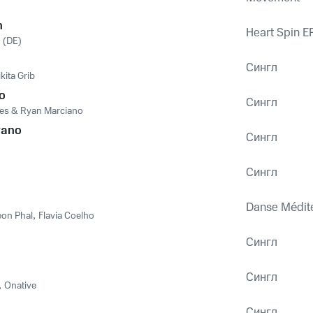
n
Heart Spin E
 (DE)
Сингл
ikita Grib
o
Сингл
es & Ryan Marciano
rano
Сингл
Сингл
Danse Médit
eon Phal
,
Flavia Coelho
Сингл
Сингл
,
Onative
Сингл