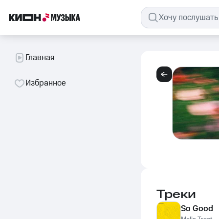
Главная
Избранное
Треки
So Good