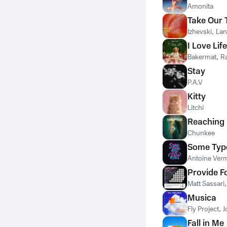
Amonita
Take Our 
Izhevski
,
La
I Love Life
Bakermat
,
R
Stay
P.A.V
Kitty
Litchi
Reaching 
Chunkee
Some Typ
Antoine Ver
Provide F
Matt Sassari
Musica
Fly Project
,
J
Fall in Me