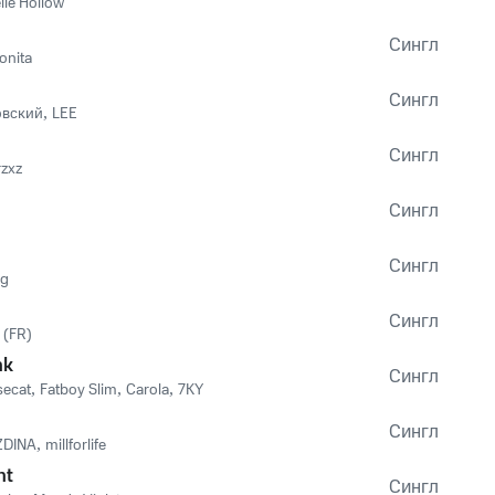
ie Hollow
Сингл
nita
Сингл
овский
,
LEE
Сингл
zxz
Сингл
Сингл
ng
Сингл
 (FR)
nk
Сингл
secat
,
Fatboy Slim
,
Carola
,
7KY
Сингл
ZDINA
,
millforlife
ht
Сингл