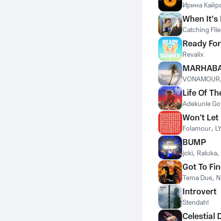
Ирина Кайр
When It's
Catching Flie
Ready Fo
Revalix
MARHAB
VONAMOUR
Life Of Th
Adekunle Go
Won't Let
Folamour
,
L
BUMP
joki
,
Raluka
,
Got To Fi
Tema Due
,
N
Introvert
Stendahl
Celestial