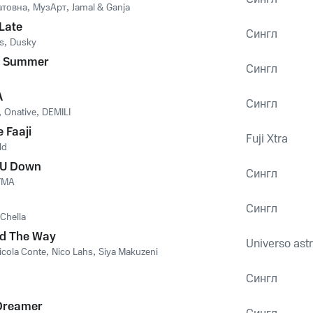
атовна
,
МузАрт
,
Jamal & Ganja
 Late
Сингл
s
,
Dusky
r Summer
Сингл
A
Сингл
,
Onative
,
DEMILI
e Faaji
Fuji Xtra
ld
 U Down
Сингл
YMA
Сингл
Chella
nd The Way
Universo astr
icola Conte
,
Nico Lahs
,
Siya Makuzeni
Сингл
 Dreamer