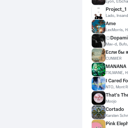
Lyon
,
ElSch
Project_1
Lado
,
Insan
Ame
LexMorris
,
H
Dopami
Mav-d
,
Bufo
Если бы я
CUNWER
MANANA
TXLMANE
,
H
I Cared F
NTO
,
Mont 
That's Th
Moojo
Cortado
Karsten Sch
Pink Elep