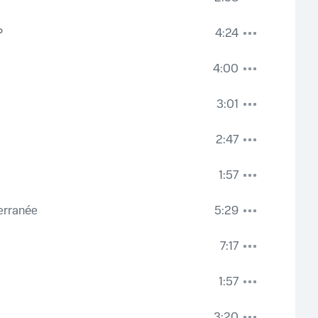
P
4:24
4:00
3:01
2:47
1:57
erranée
5:29
7:17
1:57
3:20