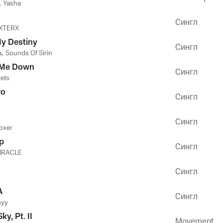
,
Yasha
Сингл
XTERX
y Destiny
Сингл
a
,
Sounds Of Sirin
 Me Down
Сингл
ets
то
Сингл
Сингл
oxer
p
Сингл
IRACLE
Сингл
A
Сингл
yy
ky, Pt. II
Movement