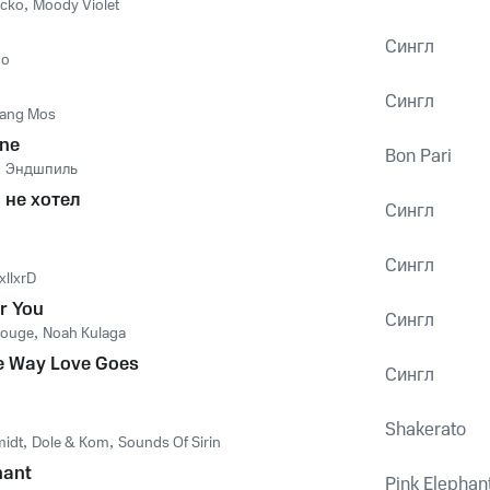
acko
,
Moody Violet
Сингл
do
Сингл
ang Mos
ne
Bon Pari
,
Эндшпиль
 не хотел
Сингл
Сингл
xllxrD
or You
Сингл
Rouge
,
Noah Kulaga
e Way Love Goes
Сингл
Shakerato
midt
,
Dole & Kom
,
Sounds Of Sirin
hant
Pink Elephan