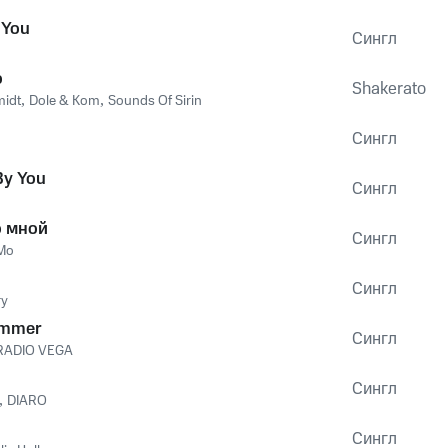
 You
Сингл
o
Shakerato
midt
,
Dole & Kom
,
Sounds Of Sirin
Сингл
By You
Сингл
о мной
Сингл
Mo
Сингл
ry
ummer
Сингл
RADIO VEGA
Сингл
,
DIARO
Сингл