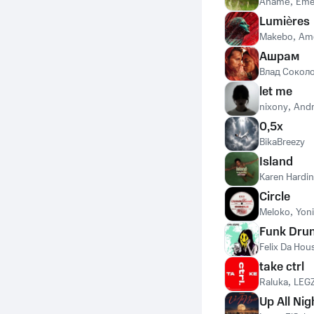
Anamé
,
Emel
Lumières
Makebo
,
Amo
Ашрам
Влад Сокол
let me
nixony
,
Andr
0,5х
BikaBreezy
Island
Karen Hardi
Circle
Meloko
,
Yoni
Funk Dru
Felix Da Hou
take ctrl
Raluka
,
LEG
Up All Nig