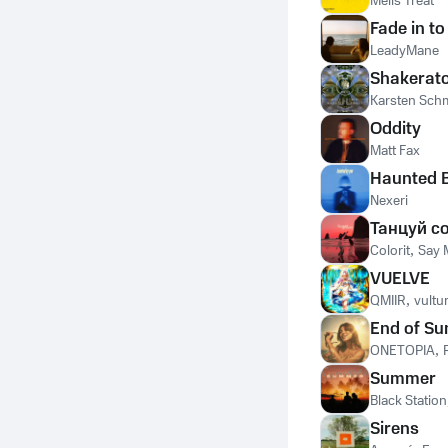
Melis Treat
Fade in to
LeadyMane
Shakerat
Karsten Sch
Oddity
Matt Fax
Haunted 
Nexeri
Танцуй с
Colorit
,
Say 
VUELVE
QMIIR
,
vultu
End of S
ONETOPIA
,
Summer
Black Station
Sirens