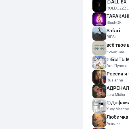
ALL EX
ROLDOZZZE
ТАРАКА
SteshOK
Safari
RIPSI
всё твоё
чокоипай
БЫТЬ 
Аня Пузова
Россия я
Rusianna
АДРЕНА
Lera Midler
Дофами
YungMeechy
Любимка
Амилия