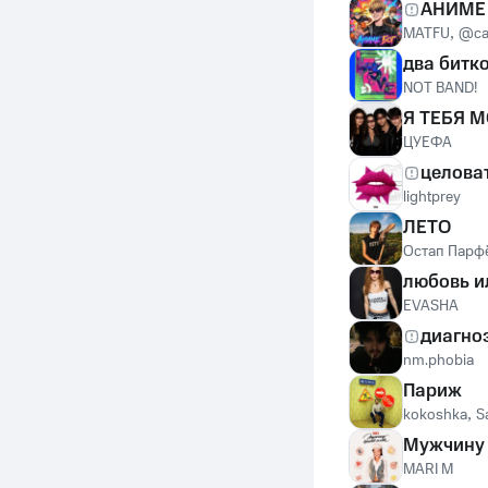
АНИМЕ
MATFU
,
@car
два битк
NOT BAND!
Я ТЕБЯ 
ЦУЕФА
целова
lightprey
ЛЕТО
Остап Парф
любовь и
EVASHA
диагно
nm.phobia
Париж
kokoshka
,
S
Мужчину 
MARI M