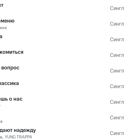
нт
Сингл
изменю
Сингл
ика
а
Сингл
акомиться
Сингл
е вопрос
Сингл
лассика
Сингл
шь о нас
Сингл
v
Сингл
ов
 дают надежду
Сингл
в
,
YUNG TRAPPA