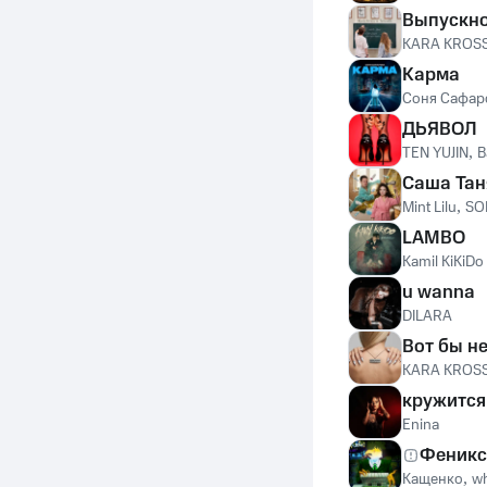
Выпускн
KARA KROS
Карма
Соня Сафар
ДЬЯВОЛ
TEN YUJIN
,
В
Саша Тан
Mint Lilu
,
SO
LAMBO
Kamil KiKiDo
u wanna
DILARA
Вот бы н
KARA KROS
кружится
Enina
Феникс
Кащенко
,
wh