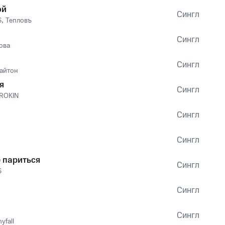
ой
Сингл
S
,
Тепловъ
Сингл
ова
Сингл
айтон
я
Сингл
ROKIN
Сингл
Сингл
е париться
Сингл
S
Сингл
Сингл
yfall