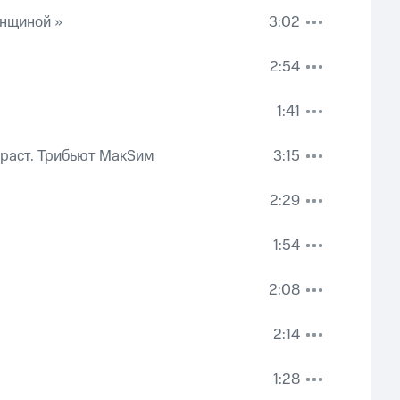
нщиной >>
3:02
2:54
1:41
раст. Трибьют МакSим
3:15
2:29
1:54
2:08
2:14
1:28