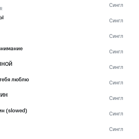
Сингл
R
НЫ
Сингл
Сингл
 внимание
Сингл
МНОЙ
Сингл
 тебя люблю
Сингл
ЛИН
Сингл
н (slowed)
Сингл
Сингл