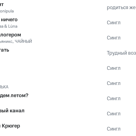
ит
родиться же
onipula
 ничего
Сингл
ва & Lùna
блогером
Сингл
ьяникс
,
ЧАЙНЫЙ
тать
Трудный воз
Сингл
Сингл
ЛЬКА
удем летом?
Сингл
вый канал
Сингл
 Крюгер
Сингл