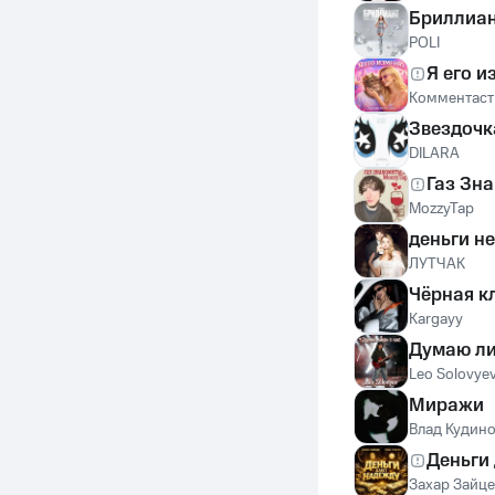
Бриллиа
POLI
Я его 
Комментаст
Звездочк
DILARA
Газ Зн
MozzyTap
деньги н
ЛУТЧАК
Чёрная к
Kargayy
Думаю ли
Leo Solovye
Миражи
Влад Кудин
Деньги
Захар Зайце