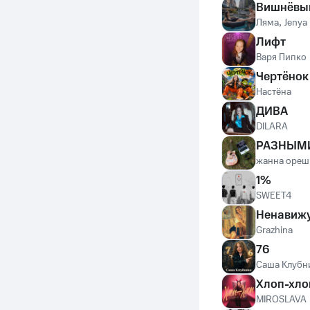
Вишнёвы
Ляма
,
Jenya
Лифт
Варя Пипко
Чертёнок
Настёна
ДИВА
DILARA
РАЗНЫМ
жанна ореш
1%
SWEET4
Ненавижу
Grazhina
76
Саша Клубн
Хлоп-хло
MIROSLAVA