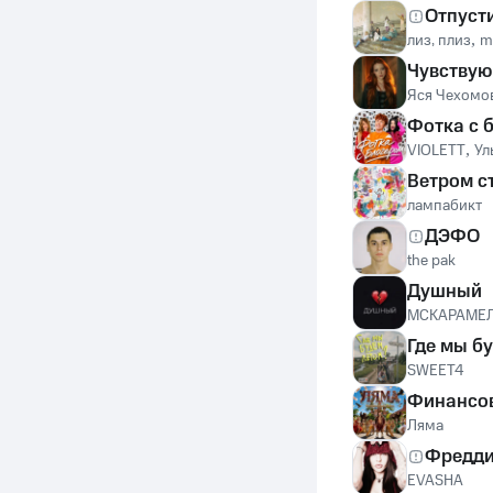
Отпуст
лиз, плиз
,
m
Чувствую
Яся Чехомо
Фотка с 
VIOLETT
,
Ул
Ветром с
лампабикт
ДЭФО
the pak
Душный
MCКАРАМЕ
Где мы б
SWEET4
Финансо
Ляма
Фредди
EVASHA