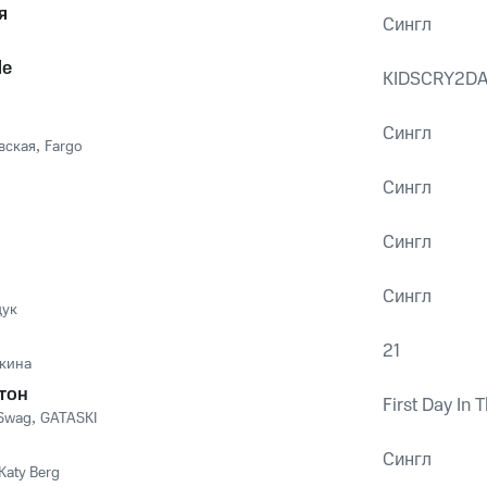
я
Сингл
de
KIDSCRY2D
Сингл
вская
,
Fargo
Сингл
Сингл
Сингл
дук
21
кина
тон
First Day In 
 Swag
,
GATASKI
Сингл
Katy Berg