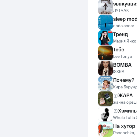
эвакуаци
ЛУТЧАК
sleep mo
onda andar
Тренд
Мария Янко
Тебе
Lee Tonya
BOMBA
ISKRA
Почему?
Кира Бурун
ЖАРА
жанна ореш
Хэмиль
Whole Lotta
На хутор
Pandochka
,