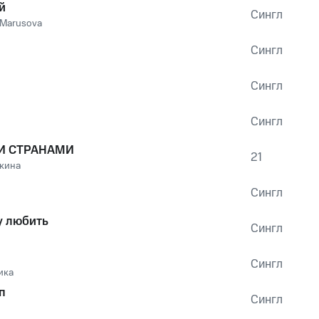
й
Сингл
 Marusova
Сингл
Сингл
Сингл
И СТРАНАМИ
21
кина
Сингл
 любить
Сингл
Сингл
ика
п
Сингл