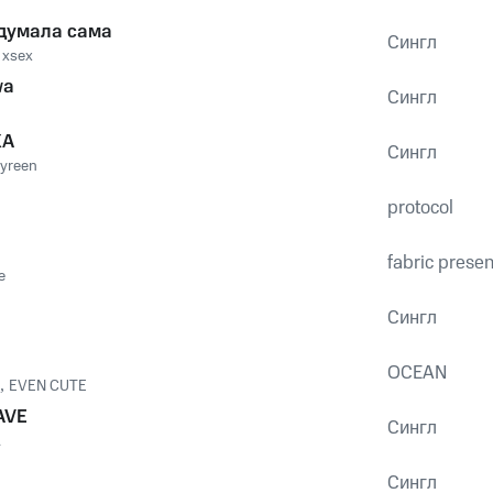
идумала сама
Сингл
 xsex
wa
Сингл
А
Сингл
yreen
protocol
fabric prese
e
Сингл
OCEAN
,
EVEN CUTE
AVE
Сингл
A
Сингл