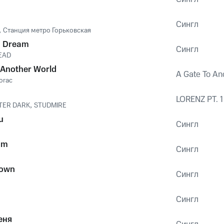
Сингл
,
Станция метро Горьковская
d Dream
Сингл
EAD
 Another World
A Gate To An
norac
LORENZ PT. 1
TER DARK
,
STUDMIRE
u
Сингл
um
Сингл
down
Сингл
Сингл
еня