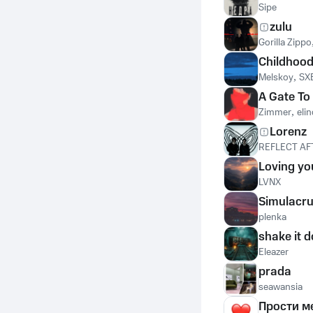
Sipe
zulu
Gorilla Zippo
Childhoo
Melskoy
,
SX
A Gate To
Zimmer
,
eli
Lorenz
REFLECT AF
Loving yo
LVNX
Simulacr
plenka
shake it 
Eleazer
prada
seawansia
Прости м