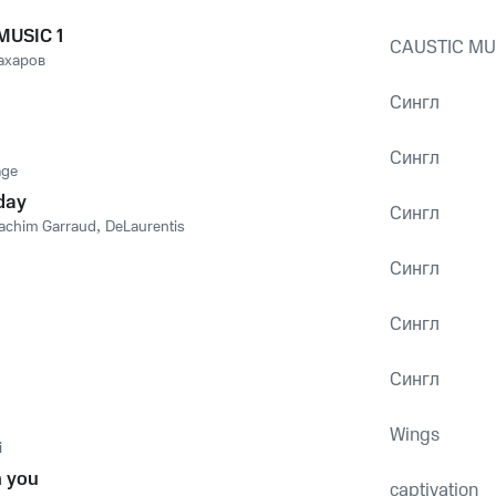
MUSIC 1
CAUSTIC MU
ахаров
Сингл
Сингл
age
day
Сингл
achim Garraud
,
DeLaurentis
Сингл
Сингл
Сингл
Wings
i
h you
captivation