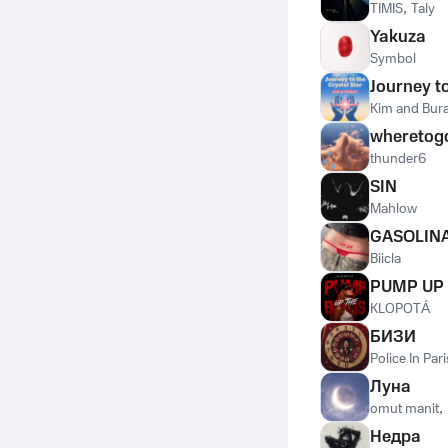
TIMIS
,
Taly
Yakuza
Symbol
Journey to
Kim and Bur
wheretog
thunder6
SIN
Mahlow
GASOLIN
Biicla
PUMP UP 
KLOPOTÁ
БИЗИ
Police In Pari
Луна
omut manit
,
Недра