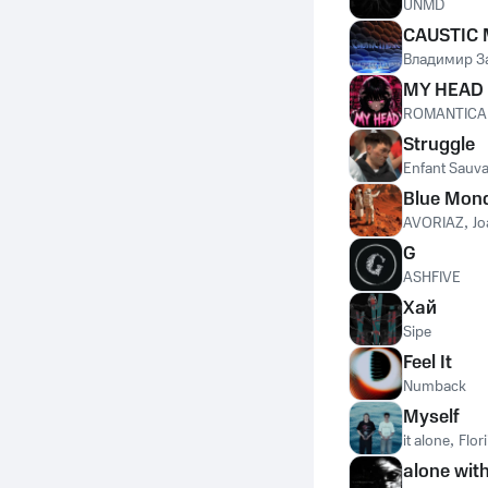
UNMD
CAUSTIC 
Владимир З
MY HEAD
ROMANTICA
Struggle
Enfant Sauv
Blue Mon
AVORIAZ
,
Jo
G
ASHFIVE
Хай
Sipe
Feel It
Numback
Myself
it alone
,
Flori
alone wit