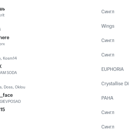
шь
Сингл
krit
Wings
i
here
Сингл
orx
Сингл
e
,
Kosm14
X
EUPHORIA
AM SODA
Crystallise 
e
,
Doss
,
Oklou
_face
РАНА
GIEVPOSAD
 15
Сингл
Сингл