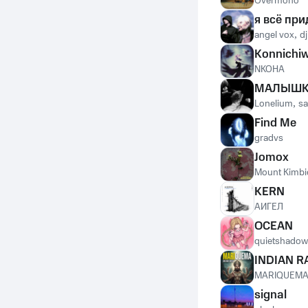
Overmono
я всё пр
angel vox
,
dj
Konnichi
NKOHA
МАЛЫШК
Lonelium
,
sa
Find Me
gradvs
Jomox
Mount Kimbi
KERN
АИГЕЛ
OCEAN
quietshadow
INDIAN R
MARIQUEM
signal