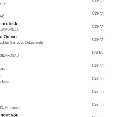
Сингл
icla
Сингл
RAЙ
hardtekk
Сингл
ESKADRILLA
e a Queen
Сингл
achim Garraud
,
DeLaurentis
РАНА
GIEVPOSAD
Сингл
ardi
e
Сингл
y Jane
Сингл
Сингл
ND
,
Numback
thout you