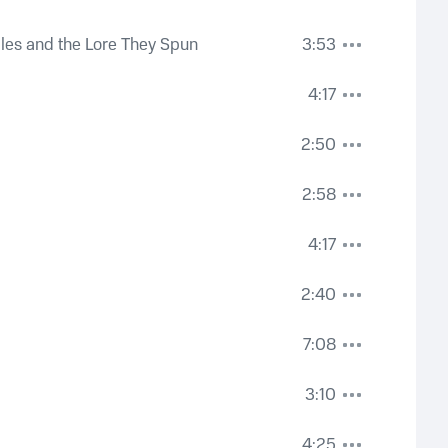
ales and the Lore They Spun
3:53
4:17
2:50
2:58
4:17
2:40
7:08
3:10
4:25