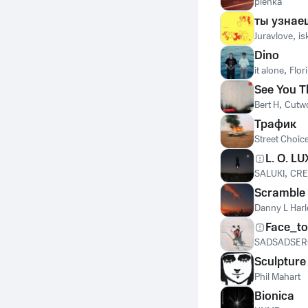
plenka
ты узнае
Juravlove
,
is
Dino
it alone
,
Flori
See You T
Bert H
,
Cutw
Трафик
Street Choic
L. O. LU
SALUKI
,
CRE
Scramble
Danny L Harl
Face_to
SADSADSER
Sculpture
Phil Mahart
Bionica