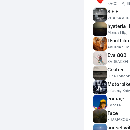
КАССЕТА
,
Bi
S.E.E.
VITA SAMU
hysteria_
Money Flip
,
I Feel Lik
AVORIAZ
,
Jo
Eva 808
SADSADSER
Gestus
Luca Longob
Motorbik
akiaura
,
Bab
солнце
Солова
Face
FRAMASOU
sunset wi