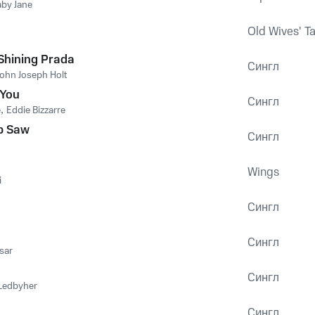
aby Jane
Old Wives' T
 Shining Prada
Сингл
John Joseph Holt
 You
Сингл
e
,
Eddie Bizzarre
p Saw
Сингл
Wings
i
Сингл
Сингл
sar
Сингл
Ledbyher
Сингл