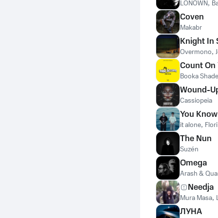
LONOWN
,
B
Coven
Makabr
Knight In
Overmono
,
Count On
Booka Shad
Wound-U
Cassiopeia
You Know
it alone
,
Flori
The Nun
Suzén
Оmega
Arash & Qua
Needja
Mura Masa
,
ЛУНА