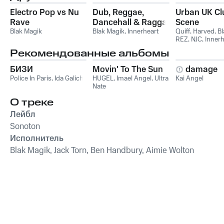
Electro Pop vs Nu
Dub, Reggae,
Urban UK Cl
Rave
Dancehall & Ragga
Scene
Blak Magik
Blak Magik
,
Innerheart
Quiff
,
Harved
,
Bl
REZ
,
NJC
,
Innerh
Рекомендованные альбомы
БИЗИ
Movin' To The Sun
damage
Police In Paris
,
Ida Galich
HUGEL
,
Imael Angel
,
Ultra
Kai Angel
Nate
О треке
Лейбл
Sonoton
Исполнитель
Blak Magik, Jack Torn, Ben Handbury, Aimie Wolton