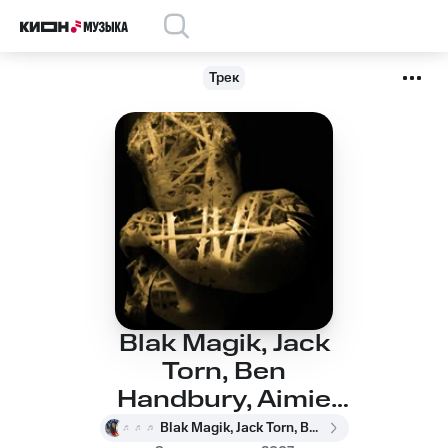
Трек
Blak Magik, Jack
Torn, Ben
Handbury, Aimie
Wolton - Wotz Yer
Blak Magik, Jack Torn, Ben Handbury, Aimie Wolton