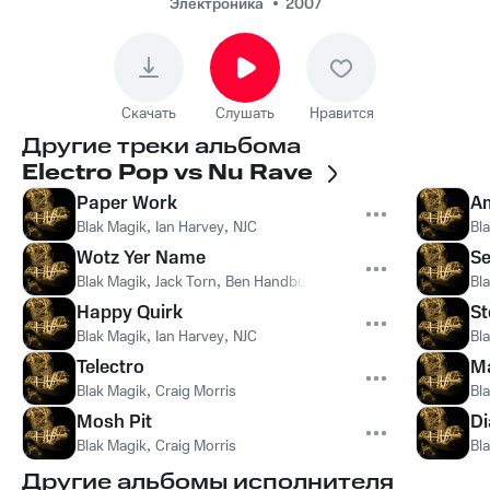
Name
Электроника
2007
Скачать
Слушать
Нравится
Другие треки альбома
Electro Pop vs Nu Rave
Paper Work
A
Blak Magik
,
Ian Harvey
,
NJC
Bl
Wotz Yer Name
S
Blak Magik
,
Jack Torn
,
Ben Handbury
,
Aimie Wolton
Bl
Happy Quirk
St
Blak Magik
,
Ian Harvey
,
NJC
Bl
Telectro
Ma
Blak Magik
,
Craig Morris
Bl
Mosh Pit
Di
Blak Magik
,
Craig Morris
Bl
Другие альбомы исполнителя