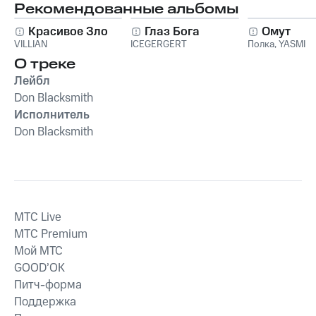
Рекомендованные альбомы
Красивое Зло
Глаз Бога
Омут
VILLIAN
ICEGERGERT
Полка
,
YASMI
О треке
Лейбл
Don Blacksmith
Исполнитель
Don Blacksmith
MTС Live
MTС Premium
Мой МТС
GOOD’OK
Питч-форма
Поддержка