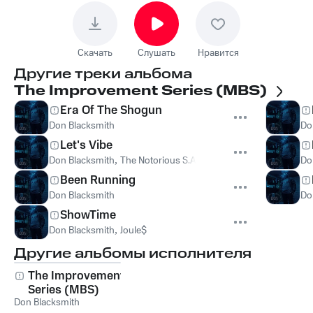
Скачать
Слушать
Нравится
Другие треки альбома
The Improvement Series (MBS)
Era Of The Shogun
Don Blacksmith
Do
Let's Vibe
Don Blacksmith
,
The Notorious S.A.N
,
King Law $$$
Do
Been Running
Don Blacksmith
Do
ShowTime
Don Blacksmith
,
Joule$
Другие альбомы исполнителя
The Improvement
Series (MBS)
Don Blacksmith