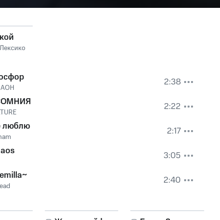
акой
Лексико
осфор
2:38
RAOH
СОМНИЯ
2:22
TURE
е люблю
2:17
nam
haos
3:05
emilla~
2:40
dead