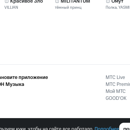
Красивое Зло
MILITANTUM
Омут
VILLIAN
тёмный принц
Полка
,
YASMI
ановите приложение
MTС Live
Н Музыка
MTС Prem
Мой МТС
GOOD’OK
наркотических средств, психотропных веществ, их аналогов причиня
ьзуем куки, чтобы на сайте все работало.
Подробнее
ПО