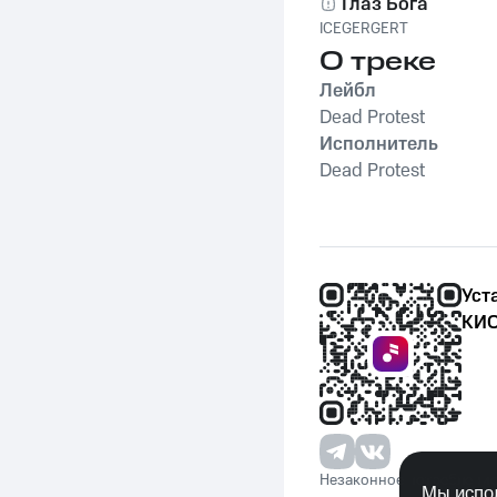
Глаз Бога
ICEGERGERT
О треке
Лейбл
Dead Protest
Исполнитель
Dead Protest
Уст
КИО
Незаконное потребление 
Мы испол