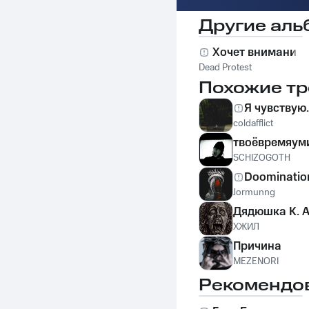
Другие аль
Хочет внимания
Dead Protest
Похожие тр
Я чувствую.
coldafflict
твоёвремяумир
SCHIZOGOTH
Doominatio
Jormunng
Дядюшка К. А
ХЖИЛ
Причина
MEZENORI
Рекомендо