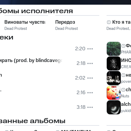
бомы исполнителя
Виноваты чувства
Передоз
Кто я т
Dead Protest
Dead Protest
Dead Protest
,
еки
Ф
2:20
PHA
ать (prod. by blindcavegoblin)
ИН
2:18
CREA
n
н
2:02
pove
.
c
2:16
Nuts
alch
3:18
yuki
ванные альбомы