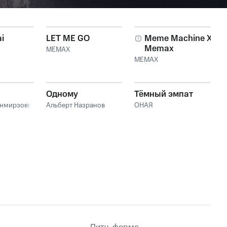
i
LET ME GO
Meme Machine X
Memax
MEMAX
(Freeverse)
MEMAX
Одному
Тёмный эмпат
анмирзоев
Альберт Назранов
ОНАЯ