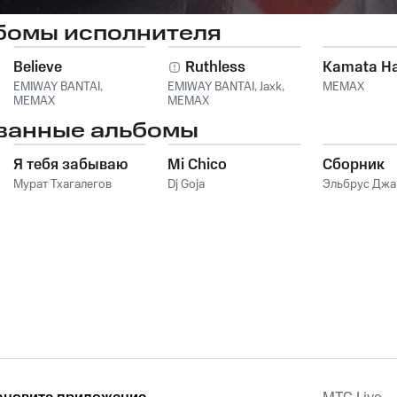
бомы исполнителя
Believe
Ruthless
Kamata Ha
EMIWAY BANTAI
,
EMIWAY BANTAI
,
Jaxk
,
MEMAX
MEMAX
MEMAX
ванные альбомы
Я тебя забываю
Mi Chico
Сборник
Мурат Тхагалегов
Dj Goja
Эльбрус Дж