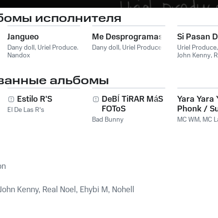
бомы исполнителя
Jangueo
Me Desprogramas
Si Pasan D
Dany doll
,
Uriel Produce
,
Dany doll
,
Uriel Produce
Uriel Produce
Nandox
John Kenny
,
R
Ehybi M
,
Nohe
ванные альбомы
Estilo R'S
DeBÍ TiRAR MáS
Yara Yara 
FOToS
Phonk / S
El De Las R's
Amiga Eu 
Bad Bunny
MC WM
,
MC L
Pegar
on
John Kenny, Real Noel, Ehybi M, Nohell