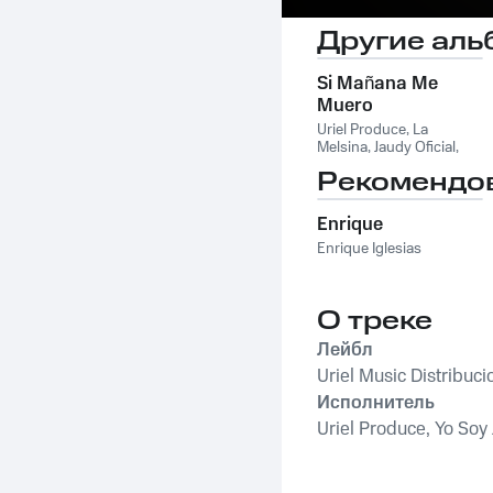
Другие аль
Si Mañana Me
Muero
Uriel Produce
,
La
Melsina
,
Jaudy Oficial
,
Tiger Kenny
Рекомендо
Enrique
Enrique Iglesias
О треке
Лейбл
Uriel Music Distribuci
Исполнитель
Uriel Produce, Yo Soy 