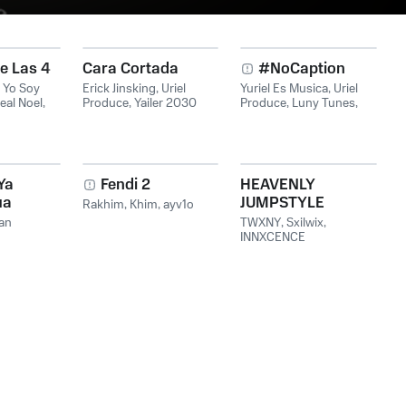
e Las 4
Cara Cortada
#NoCaption
,
Yo Soy
Erick Jinsking
,
Uriel
Yuriel Es Musica
,
Uriel
eal Noel
,
Produce
,
Yailer 2030
Produce
,
Luny Tunes
,
ll
Nandox
Ya
Fendi 2
HEAVENLY
ua
JUMPSTYLE
Rakhim
,
Khim
,
ayv1o
Vou
an
TWXNY
,
Sxilwix
,
INNXCENCE