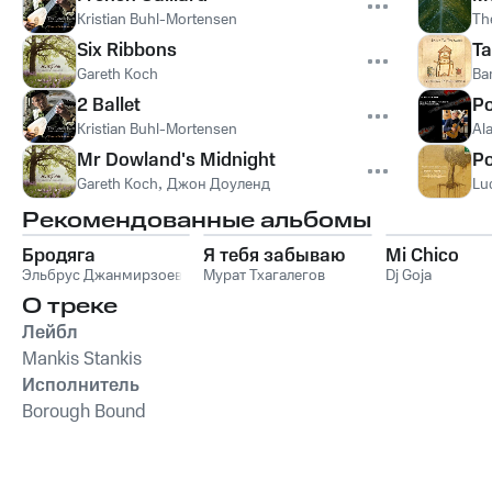
Kristian Buhl-Mortensen
Th
Six Ribbons
Ta
Gareth Koch
Ba
2 Ballet
Po
Kristian Buhl-Mortensen
Al
Mr Dowland's Midnight
Po
Gareth Koch
,
Джон Доуленд
Lu
Рекомендованные альбомы
Бродяга
Я тебя забываю
Mi Chico
Эльбрус Джанмирзоев
Мурат Тхагалегов
Dj Goja
О треке
Лейбл
Mankis Stankis
Исполнитель
Borough Bound