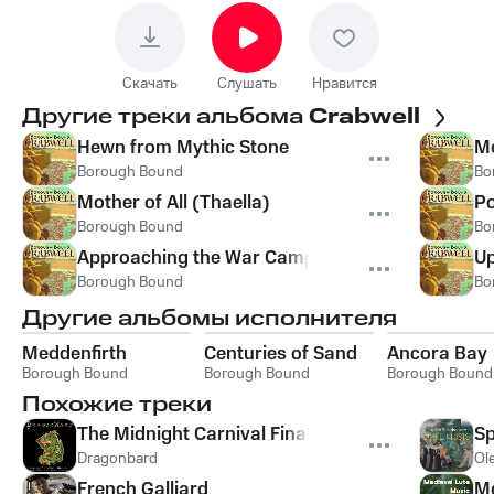
Скачать
Слушать
Нравится
Другие треки альбома
Crabwell
Hewn from Mythic Stone
Me
Borough Bound
Bo
Mother of All (Thaella)
Po
Borough Bound
Bo
Approaching the War Camp
U
Borough Bound
Bo
Другие альбомы исполнителя
Meddenfirth
Centuries of Sand
Ancora Bay
Borough Bound
Borough Bound
Borough Bound
Похожие треки
The Midnight Carnival Final Battle (From "Guilty
Sp
Dragonbard
Ol
French Galliard
Me