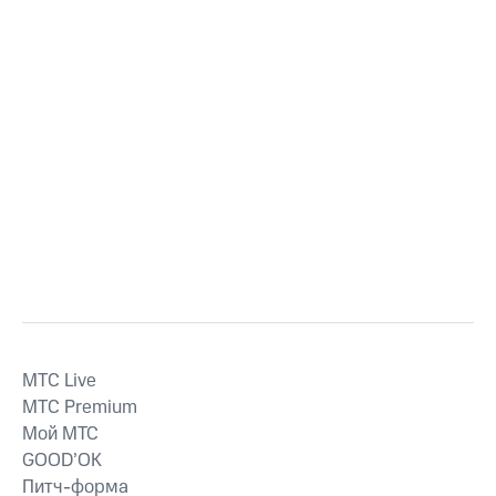
MTС Live
MTС Premium
Мой МТС
GOOD’OK
Питч-форма