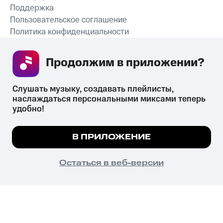
Поддержка
Пользовательское соглашение
Политика конфиденциальности
Рекомендательные технологии
Продолжим в приложении? 
СКАЧАТЬ ПРИЛОЖЕНИЕ
Слушать музыку, создавать плейлисты, 
наслаждаться персональными миксами теперь 
удобно!
Незаконное потребление наркотических средств,
психотропных веществ, их аналогов причиняет вред здоровью,
Мы используем куки, чтобы на сайте все
В ПРИЛОЖЕНИЕ
их незаконный оборот запрещён и влечёт установленную
работало.
Подробнее
законодательством ответственность.
© 2026 ООО «КИОН».
ПОНЯТНО
Остаться в веб-версии
Все права защищены
18+
Главная
В приложение
Избранное