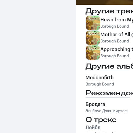
Другие тре
Hewn from My
Borough Bound
Mother of All 
Borough Bound
Approaching 
Borough Bound
Другие аль
Meddenfirth
Borough Bound
Рекомендо
Бродяга
Эльбрус Джанмирзоев
О треке
Лейбл