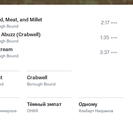
, Meat, and Millet
2:17
ugh Bound
 Abuzz (Crabwell)
1:35
ugh Bound
tream
3:37
ugh Bound
t
Crabwell
nd
Borough Bound
Тёмный эмпат
Одному
анмирзоев
ОНАЯ
Альберт Назранов