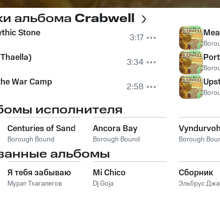
ки альбома
Crabwell
thic Stone
Mead
3:17
Boro
(Thaella)
Port
3:34
Boro
the War Camp
Ups
2:58
Boro
бомы исполнителя
Centuries of Sand
Ancora Bay
Vyndurvoh
Borough Bound
Borough Bound
Borough Bou
ванные альбомы
Я тебя забываю
Mi Chico
Сборник
Мурат Тхагалегов
Dj Goja
Эльбрус Дж