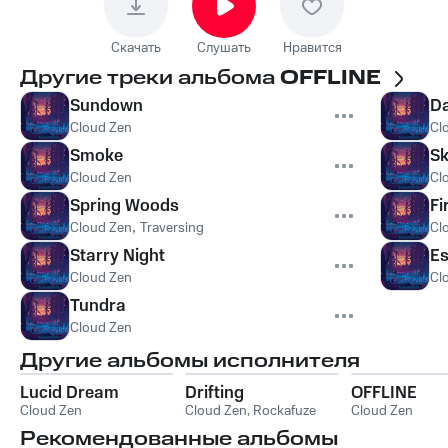
Скачать
Слушать
Нравится
Другие треки альбома
OFFLINE
Sundown
D
Cloud Zen
Cl
Smoke
S
Cloud Zen
Cl
Spring Woods
Fi
Cloud Zen
,
Traversing
Cl
Starry Night
E
Cloud Zen
Cl
Tundra
Cloud Zen
Другие альбомы исполнителя
Lucid Dream
Drifting
OFFLINE
Cloud Zen
Cloud Zen
,
Rockafuze
Cloud Zen
Рекомендованные альбомы