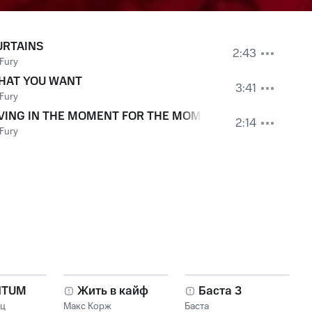
URTAINS
2:43
Fury
HAT YOU WANT
3:41
Fury
IVING IN THE MOMENT FOR THE MOMENT
2:14
Fury
NTUM
Жить в кайф
Баста 3
нц
Макс Корж
Баста