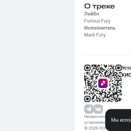
О треке
Лейбл
Furious Fury
Исполнитель
Mark Fury
Уст
КИО
Незаконное потребление 
Мы испол
установленную законода
© 2026 ООО «КИОН». Вс