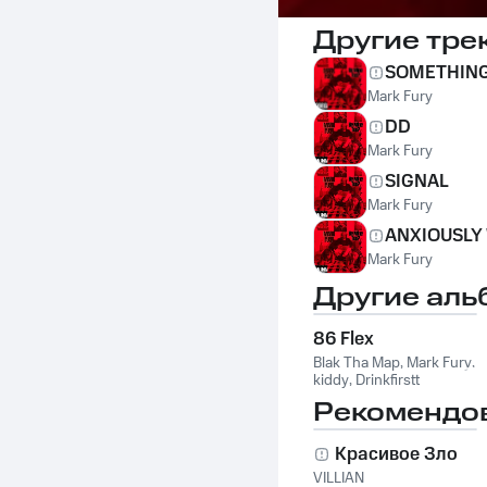
Другие тре
SOMETHING
Mark Fury
DD
Mark Fury
SIGNAL
Mark Fury
ANXIOUSLY
Mark Fury
Другие аль
86 Flex
Blak Tha Map
,
Mark Fury
,
kiddy
,
Drinkfirstt
Рекомендо
Красивое Зло
VILLIAN