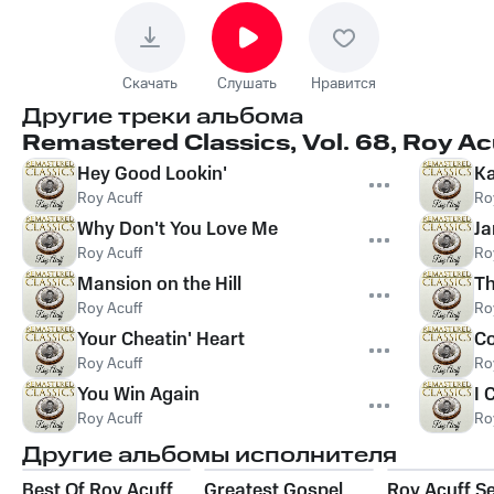
Скачать
Слушать
Нравится
Другие треки альбома
Remastered Classics, Vol. 68, Roy Ac
Hey Good Lookin'
Ka
Roy Acuff
Ro
Why Don't You Love Me
J
Roy Acuff
Ro
Mansion on the Hill
Th
Roy Acuff
Ro
Your Cheatin' Heart
Co
Roy Acuff
Ro
You Win Again
I 
Roy Acuff
Ro
Другие альбомы исполнителя
Best Of Roy Acuff
Greatest Gospel
Roy Acuff Se