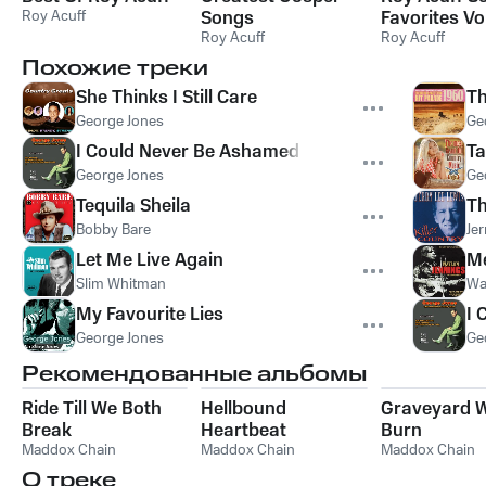
Roy Acuff
Songs
Favorites V
Roy Acuff
Roy Acuff
Похожие треки
She Thinks I Still Care
T
George Jones
Ge
I Could Never Be Ashamed of You
Ta
George Jones
Ge
Tequila Sheila
Th
Bobby Bare
Jer
Let Me Live Again
Me
Slim Whitman
Wa
My Favourite Lies
I 
George Jones
Ge
Рекомендованные альбомы
Ride Till We Both
Hellbound
Graveyard 
Break
Heartbeat
Burn
Maddox Chain
Maddox Chain
Maddox Chain
О треке